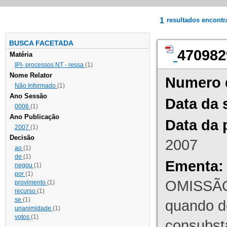
1
resultados encont
BUSCA FACETADA
470982
Matéria
IPI- processos NT - ressa
(1)
Nome Relator
Numero 
Não Informado
(1)
Ano Sessão
Data da 
0006
(1)
Ano Publicação
Data da 
2007
(1)
Decisão
2007
ao
(1)
de
(1)
Ementa:
negou
(1)
por
(1)
OMISSÃO
provimento
(1)
recurso
(1)
se
(1)
quando d
unanimidade
(1)
votos
(1)
consubst