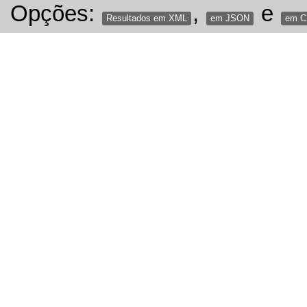
Opções:
,
e
Resultados em XML
em JSON
em 