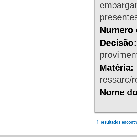
embargant
presente
Numero 
Decisão:
proviment
Matéria:
ressarc/re
Nome do 
1
resultados encontr