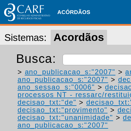
ACÓRDÃOS
Acordãos
Sistemas:
Busca:
>
ano_publicacao_s:"2007"
>
a
ano_publicacao_s:"2007"
>
dec
ano_sessao_s:"0006"
>
decisa
processos NT - ressarc/restituiç
decisao_txt:"de"
>
decisao_txt
decisao_txt:"provimento"
>
dec
decisao_txt:"unanimidade"
>
de
ano_publicacao_s:"2007"