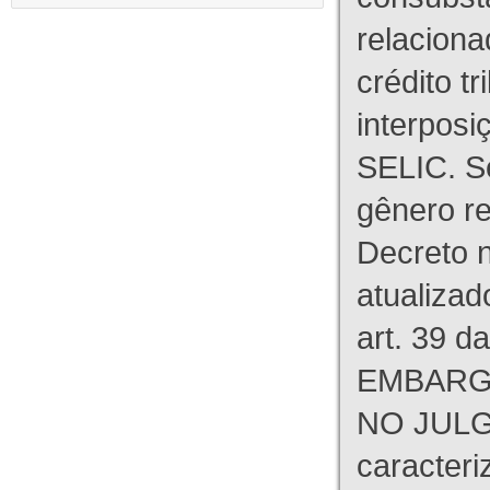
relaciona
crédito tr
interpos
SELIC. S
gênero re
Decreto n
atualizad
art. 39 d
EMBARG
NO JULG
caracteri