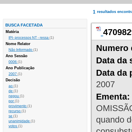
1
resultados encont
BUSCA FACETADA
470982
Matéria
IPI- processos NT - ressa
(1)
Nome Relator
Numero 
Não Informado
(1)
Ano Sessão
Data da 
0006
(1)
Ano Publicação
Data da 
2007
(1)
Decisão
2007
ao
(1)
de
(1)
Ementa:
negou
(1)
por
(1)
OMISSÃO
provimento
(1)
recurso
(1)
se
(1)
quando d
unanimidade
(1)
votos
(1)
consubst