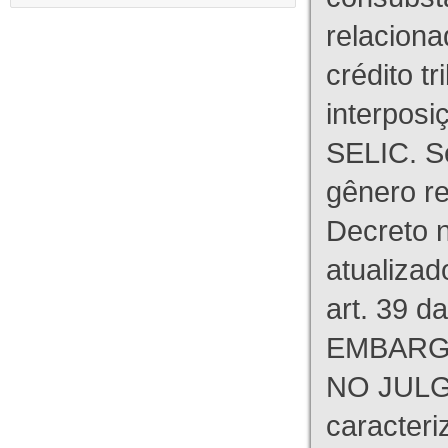
relaciona
crédito tr
interpos
SELIC. S
gênero re
Decreto n
atualizad
art. 39 d
EMBARG
NO JULG
caracteri