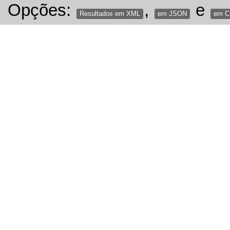
Opções:
,
e
Resultados em XML
em JSON
em 