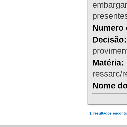
embargant
presente
Numero 
Decisão:
proviment
Matéria:
ressarc/re
Nome do 
1
resultados encontr