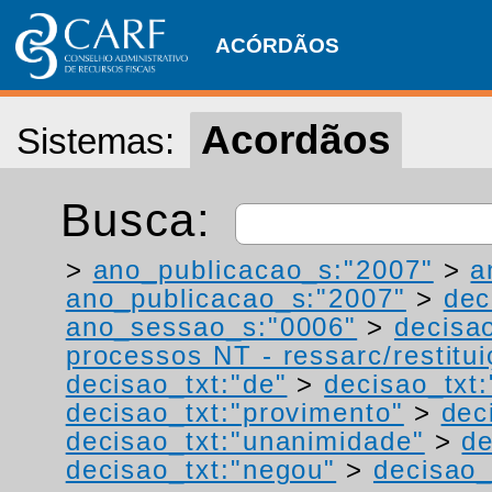
ACÓRDÃOS
Acordãos
Sistemas:
Busca:
>
ano_publicacao_s:"2007"
>
a
ano_publicacao_s:"2007"
>
dec
ano_sessao_s:"0006"
>
decisa
processos NT - ressarc/restituiç
decisao_txt:"de"
>
decisao_txt
decisao_txt:"provimento"
>
dec
decisao_txt:"unanimidade"
>
de
decisao_txt:"negou"
>
decisao_