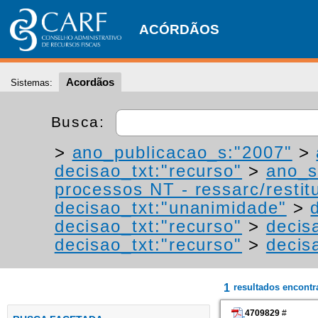
ACÓRDÃOS
Acordãos
Sistemas:
Busca:
>
ano_publicacao_s:"2007"
>
decisao_txt:"recurso"
>
ano_s
processos NT - ressarc/restitu
decisao_txt:"unanimidade"
>
decisao_txt:"recurso"
>
decis
decisao_txt:"recurso"
>
decis
1
resultados encont
4709829
#