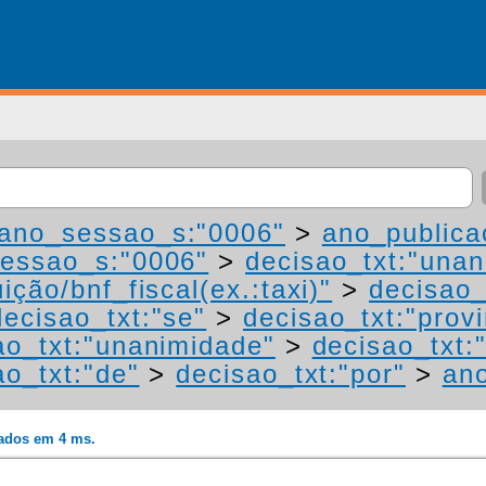
ano_sessao_s:"0006"
>
ano_publica
essao_s:"0006"
>
decisao_txt:"una
ição/bnf_fiscal(ex.:taxi)"
>
decisao_
decisao_txt:"se"
>
decisao_txt:"prov
ao_txt:"unanimidade"
>
decisao_txt:
ao_txt:"de"
>
decisao_txt:"por"
>
an
rados em 4 ms.