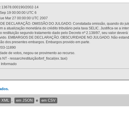
:
13678.000190/2002-14
Sep 19 00:00:00 UTC 6
ue Mar 27 00:00:00 UTC 2007
 DECLARAÇÃO. OMISSÃO DO JULGADO. Constatada omissão, quando do julgamen
m a atualização monetária do crédito tributário pela taxa SELIC. Justifica-se a 
 restituição segundo tratamento dado pelo Decreto nº 2.138/97, seu valor deverá 
rovido. EMBARGOS DE DECLARAÇÃO. OBSCURIDADE NO JULGADO. Não estando dev
osição dos presentes embargos. Embargos provido em parte.
03-11890
ade de votos, negou-se provimento ao recurso.
 NT - ressarc/restituição/bnf_fiscal(ex.:taxi)
Informado
ados.
m XML
,
em JSON
e
em CSV