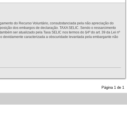
to do Recurso Voluntário, consubstanciada pela não apreciação do
interposição dos embargos de declaração. TAXA SELIC. Sendo o ressarcimento
também ser atualizado pela Taxa SELIC nos termos do §4º do art. 39 da Lei nº
idamente caracterizada a obscuridade levantada pela embargante não
Página
1
de
1