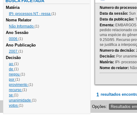
BUSCA FACETADA
Matéria
Numero do processo
Data da sessão:
Sun 
IPI- processos NT - ressa
(1)
Data da publicação:
T
Nome Relator
Ementa:
EMBARGOS DE
Não Informado
(1)
pedido relacionado co
Ano Sessão
uma espécie do gênero
0006
(1)
9.250/95. Recurso p
se justifica a interp
Ano Publicação
Numero da decisão:
2
2007
(1)
Decisão:
Por unanimid
Decisão
Matéria:
IPI- processos
ao
(1)
Nome do relator:
Não 
de
(1)
negou
(1)
por
(1)
provimento
(1)
recurso
(1)
1
resultados encontr
se
(1)
unanimidade
(1)
votos
(1)
Opções:
Resultados e