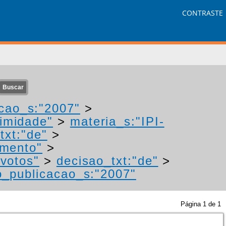
CONTRASTE
cao_s:"2007"
>
nimidade"
>
materia_s:"IPI-
txt:"de"
>
imento"
>
"votos"
>
decisao_txt:"de"
>
o_publicacao_s:"2007"
Página
1
de
1