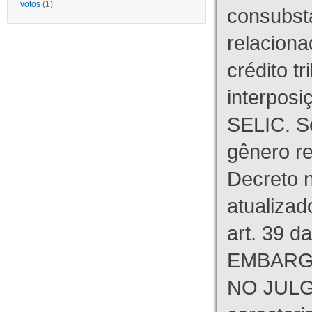
votos
(1)
consubst
relaciona
crédito tr
interpos
SELIC. S
gênero re
Decreto n
atualizad
art. 39 d
EMBARG
NO JULG