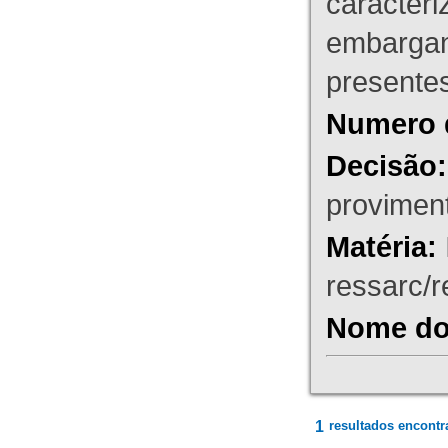
caracteri
embargant
presente
Numero 
Decisão:
proviment
Matéria:
ressarc/re
Nome do 
1
resultados encontr