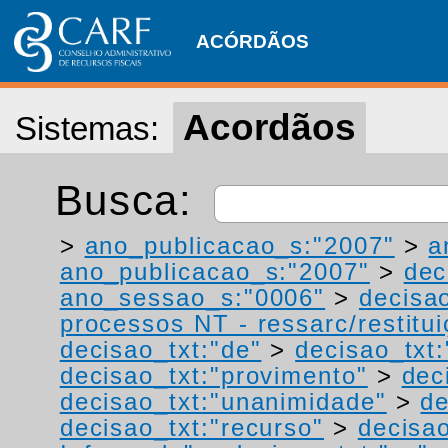
ACÓRDÃOS
Acordãos
Sistemas:
Busca:
>
ano_publicacao_s:"2007"
>
a
ano_publicacao_s:"2007"
>
dec
ano_sessao_s:"0006"
>
decisa
processos NT - ressarc/restituiç
decisao_txt:"de"
>
decisao_txt
decisao_txt:"provimento"
>
dec
decisao_txt:"unanimidade"
>
de
decisao_txt:"recurso"
>
decisao