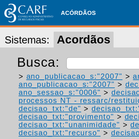
ACÓRDÃOS
Acordãos
Sistemas:
Busca:
>
ano_publicacao_s:"2007"
>
a
ano_publicacao_s:"2007"
>
dec
ano_sessao_s:"0006"
>
decisa
processos NT - ressarc/restituiç
decisao_txt:"de"
>
decisao_txt
decisao_txt:"provimento"
>
dec
decisao_txt:"unanimidade"
>
de
decisao_txt:"recurso"
>
decisao