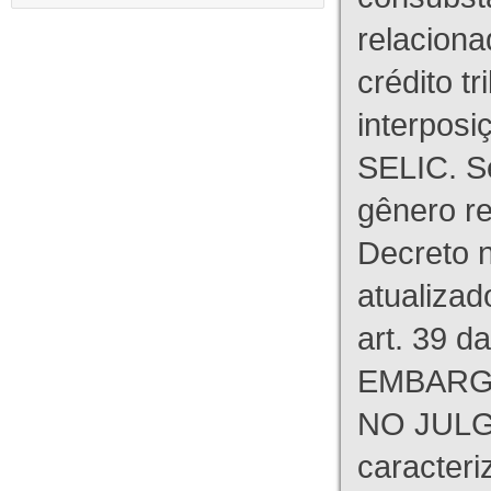
relaciona
crédito tr
interpos
SELIC. S
gênero re
Decreto n
atualizad
art. 39 d
EMBARG
NO JULG
caracteri