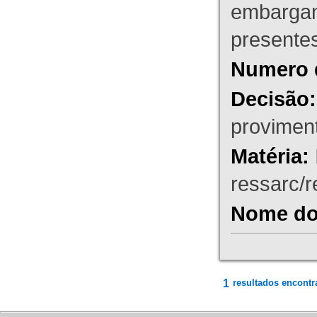
embargant
presente
Numero 
Decisão:
proviment
Matéria:
ressarc/re
Nome do 
1
resultados encontr