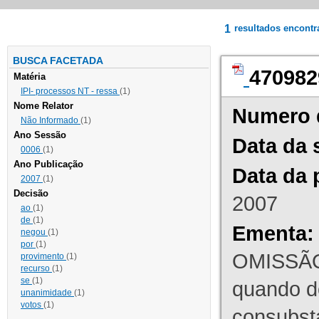
1
resultados encont
BUSCA FACETADA
470982
Matéria
IPI- processos NT - ressa
(1)
Nome Relator
Numero 
Não Informado
(1)
Ano Sessão
Data da 
0006
(1)
Ano Publicação
Data da 
2007
(1)
Decisão
2007
ao
(1)
de
(1)
Ementa:
negou
(1)
por
(1)
OMISSÃO
provimento
(1)
recurso
(1)
se
(1)
quando d
unanimidade
(1)
votos
(1)
consubst