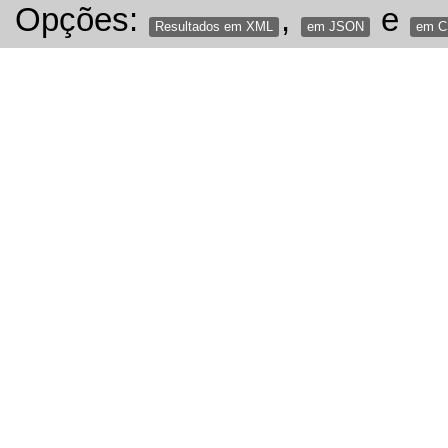
Opções:
,
e
Resultados em XML
em JSON
em 