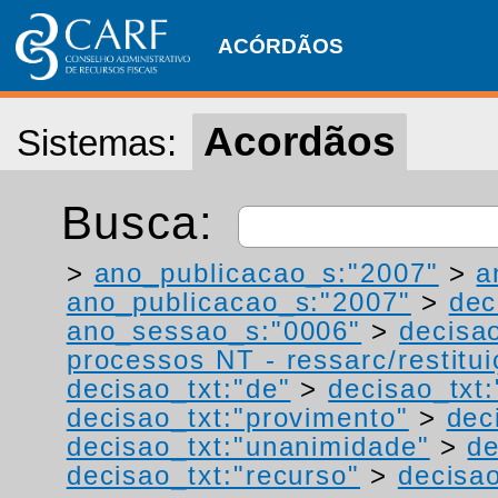
ACÓRDÃOS
Acordãos
Sistemas:
Busca:
>
ano_publicacao_s:"2007"
>
a
ano_publicacao_s:"2007"
>
dec
ano_sessao_s:"0006"
>
decisa
processos NT - ressarc/restituiç
decisao_txt:"de"
>
decisao_txt
decisao_txt:"provimento"
>
dec
decisao_txt:"unanimidade"
>
de
decisao_txt:"recurso"
>
decisao