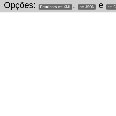
Opções:
,
e
Resultados em XML
em JSON
em 