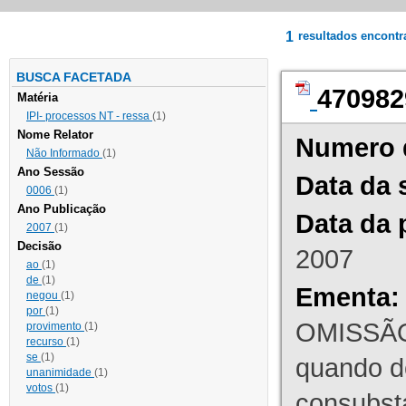
1
resultados encont
BUSCA FACETADA
470982
Matéria
IPI- processos NT - ressa
(1)
Nome Relator
Numero 
Não Informado
(1)
Ano Sessão
Data da 
0006
(1)
Ano Publicação
Data da 
2007
(1)
Decisão
2007
ao
(1)
de
(1)
Ementa:
negou
(1)
por
(1)
OMISSÃO
provimento
(1)
recurso
(1)
se
(1)
quando d
unanimidade
(1)
votos
(1)
consubst