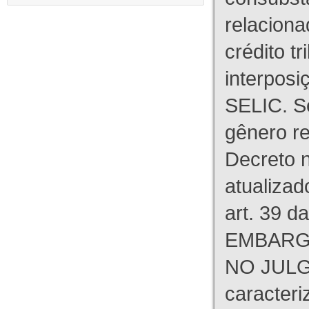
relaciona
crédito tr
interpos
SELIC. S
gênero re
Decreto n
atualizad
art. 39 d
EMBARG
NO JULG
caracteri