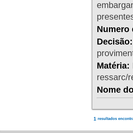
embargant
presente
Numero 
Decisão:
proviment
Matéria:
ressarc/re
Nome do 
1
resultados encontr