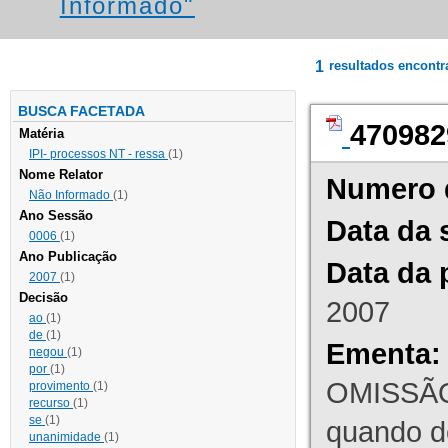
Informado"
1
resultados encont
BUSCA FACETADA
470982
Matéria
IPI- processos NT - ressa
(1)
Nome Relator
Numero 
Não Informado
(1)
Ano Sessão
Data da 
0006
(1)
Ano Publicação
Data da 
2007
(1)
Decisão
2007
ao
(1)
de
(1)
Ementa:
negou
(1)
por
(1)
OMISSÃO
provimento
(1)
recurso
(1)
se
(1)
quando d
unanimidade
(1)