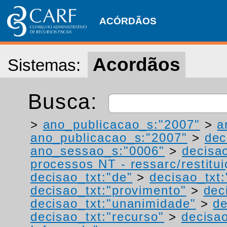
ACÓRDÃOS
Acordãos
Sistemas:
Busca:
>
ano_publicacao_s:"2007"
>
a
ano_publicacao_s:"2007"
>
dec
ano_sessao_s:"0006"
>
decisa
processos NT - ressarc/restituiç
decisao_txt:"de"
>
decisao_txt
decisao_txt:"provimento"
>
dec
decisao_txt:"unanimidade"
>
de
decisao_txt:"recurso"
>
decisao