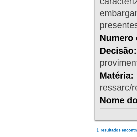
caracteri
embargant
presente
Numero 
Decisão:
proviment
Matéria:
ressarc/re
Nome do 
1
resultados encontr