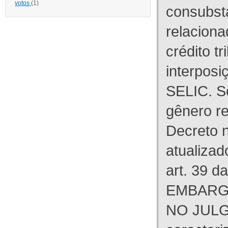
votos
(1)
consubst
relaciona
crédito tr
interpos
SELIC. S
gênero re
Decreto n
atualizad
art. 39 d
EMBARG
NO JULG