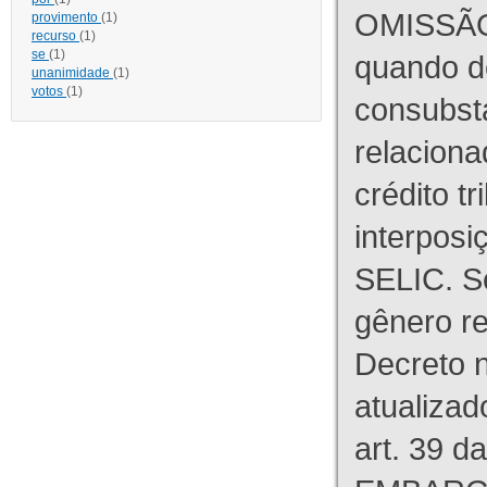
OMISSÃO
provimento
(1)
recurso
(1)
se
(1)
quando d
unanimidade
(1)
votos
(1)
consubst
relaciona
crédito tr
interpos
SELIC. S
gênero re
Decreto n
atualizad
art. 39 d