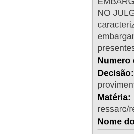
EMBARG
NO JULG
caracteri
embargant
presente
Numero 
Decisão:
proviment
Matéria:
ressarc/re
Nome do 