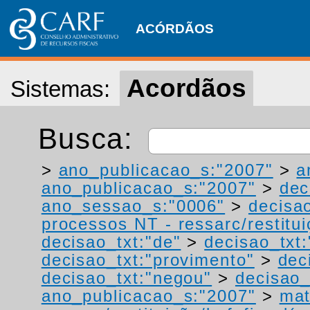
ACÓRDÃOS
Acordãos
Sistemas:
Busca:
>
ano_publicacao_s:"2007"
>
a
ano_publicacao_s:"2007"
>
dec
ano_sessao_s:"0006"
>
decisa
processos NT - ressarc/restituiç
decisao_txt:"de"
>
decisao_txt
decisao_txt:"provimento"
>
dec
decisao_txt:"negou"
>
decisao_
ano_publicacao_s:"2007"
>
mat