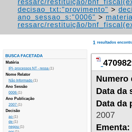
ressarc/restituição/bnf_fiscal(ex
decisao_txt:"provimento"
>
dec
ano_sessao_s:"0006"
>
materi
ressarc/restituição/bnf_fiscal(ex
1
resultados encont
BUSCA FACETADA
470982
Matéria
IPI- processos NT - ressa
(1)
Nome Relator
Numero 
Não Informado
(1)
Ano Sessão
Data da 
0006
(1)
Ano Publicação
Data da 
2007
(1)
Decisão
2007
ao
(1)
de
(1)
Ementa:
negou
(1)
por
(1)