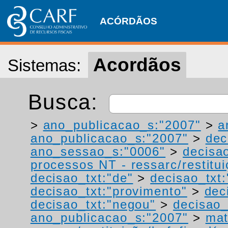
ACÓRDÃOS
Acordãos
Sistemas:
Busca:
>
ano_publicacao_s:"2007"
>
a
ano_publicacao_s:"2007"
>
dec
ano_sessao_s:"0006"
>
decisa
processos NT - ressarc/restituiç
decisao_txt:"de"
>
decisao_txt
decisao_txt:"provimento"
>
dec
decisao_txt:"negou"
>
decisao_
ano_publicacao_s:"2007"
>
mat