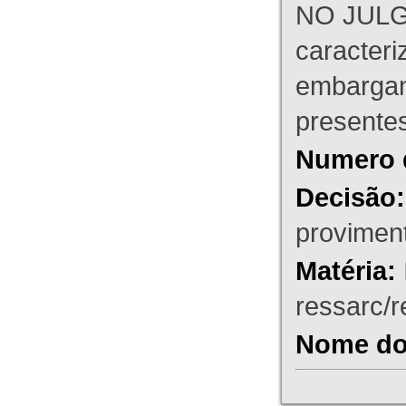
NO JULG
caracteri
embargant
presente
Numero 
Decisão:
proviment
Matéria:
ressarc/re
Nome do 