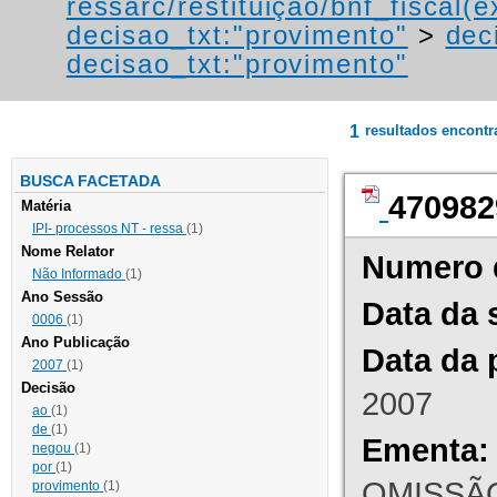
ressarc/restituição/bnf_fiscal(ex
decisao_txt:"provimento"
>
dec
decisao_txt:"provimento"
1
resultados encont
BUSCA FACETADA
470982
Matéria
IPI- processos NT - ressa
(1)
Nome Relator
Numero 
Não Informado
(1)
Ano Sessão
Data da 
0006
(1)
Ano Publicação
Data da 
2007
(1)
Decisão
2007
ao
(1)
de
(1)
Ementa:
negou
(1)
por
(1)
OMISSÃO
provimento
(1)