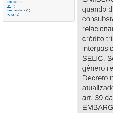
recurso
(1)
se
(1)
quando d
unanimidade
(1)
votos
(1)
consubst
relaciona
crédito tr
interpos
SELIC. S
gênero re
Decreto n
atualizad
art. 39 d
EMBARG