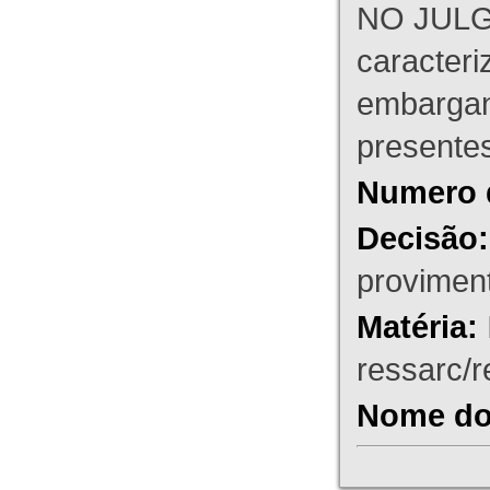
NO JULG
caracteri
embargant
presente
Numero 
Decisão:
proviment
Matéria:
ressarc/re
Nome do 