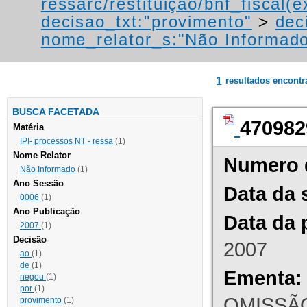
ressarc/restituição/bnf_fiscal(ex
decisao_txt:"provimento"
>
dec
nome_relator_s:"Não Informad
1
resultados encont
BUSCA FACETADA
470982
Matéria
IPI- processos NT - ressa
(1)
Nome Relator
Numero 
Não Informado
(1)
Ano Sessão
Data da 
0006
(1)
Ano Publicação
Data da 
2007
(1)
Decisão
2007
ao
(1)
de
(1)
Ementa:
negou
(1)
por
(1)
OMISSÃO
provimento
(1)