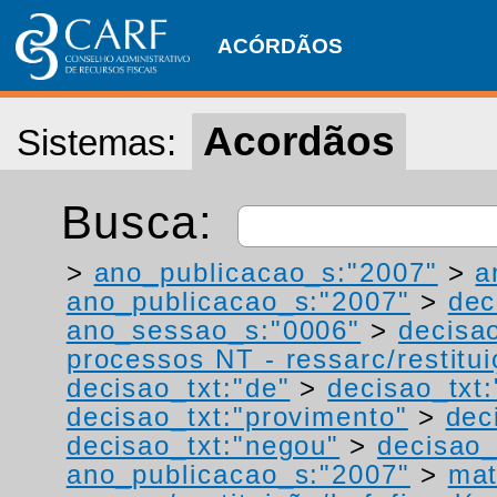
ACÓRDÃOS
Acordãos
Sistemas:
Busca:
>
ano_publicacao_s:"2007"
>
a
ano_publicacao_s:"2007"
>
dec
ano_sessao_s:"0006"
>
decisa
processos NT - ressarc/restituiç
decisao_txt:"de"
>
decisao_txt
decisao_txt:"provimento"
>
dec
decisao_txt:"negou"
>
decisao_
ano_publicacao_s:"2007"
>
mat