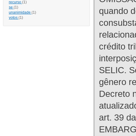
recurso
(1)
se
(1)
quando d
unanimidade
(1)
votos
(1)
consubst
relaciona
crédito tr
interpos
SELIC. S
gênero re
Decreto n
atualizad
art. 39 d
EMBARG