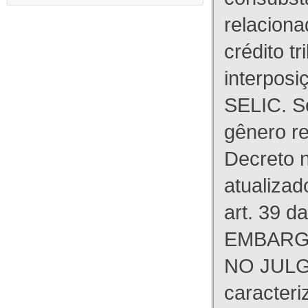
relaciona
crédito tr
interpos
SELIC. S
gênero re
Decreto n
atualizad
art. 39 d
EMBARG
NO JULG
caracteri