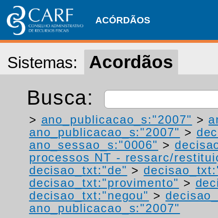
ACÓRDÃOS
Acordãos
Sistemas:
Busca:
>
ano_publicacao_s:"2007"
>
a
ano_publicacao_s:"2007"
>
dec
ano_sessao_s:"0006"
>
decisa
processos NT - ressarc/restituiç
decisao_txt:"de"
>
decisao_txt
decisao_txt:"provimento"
>
dec
decisao_txt:"negou"
>
decisao_
ano_publicacao_s:"2007"