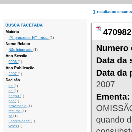
1
resultados encont
BUSCA FACETADA
470982
Matéria
IPI- processos NT - ressa
(1)
Nome Relator
Numero 
Não Informado
(1)
Ano Sessão
Data da 
0006
(1)
Ano Publicação
Data da 
2007
(1)
Decisão
2007
ao
(1)
de
(1)
Ementa:
negou
(1)
por
(1)
OMISSÃO
provimento
(1)
recurso
(1)
se
(1)
quando d
unanimidade
(1)
votos
(1)
consubst