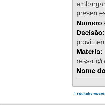
embargant
presente
Numero 
Decisão:
proviment
Matéria:
ressarc/re
Nome do 
1
resultados encontr