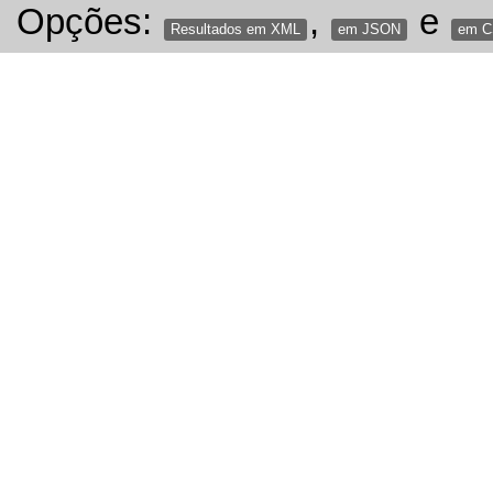
Opções:
,
e
Resultados em XML
em JSON
em 