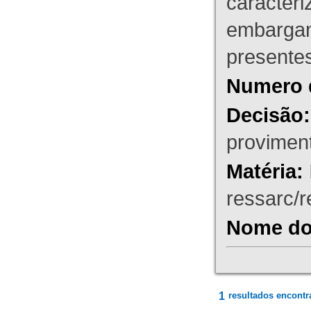
caracteri
embargant
presente
Numero 
Decisão:
proviment
Matéria:
ressarc/re
Nome do 
1
resultados encontr