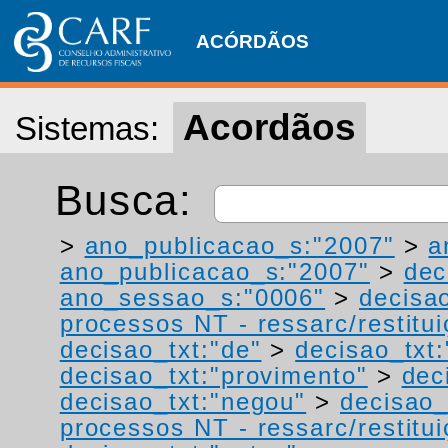
ACÓRDÃOS
Acordãos
Sistemas:
Busca:
>
ano_publicacao_s:"2007"
>
a
ano_publicacao_s:"2007"
>
dec
ano_sessao_s:"0006"
>
decisa
processos NT - ressarc/restituiç
decisao_txt:"de"
>
decisao_txt
decisao_txt:"provimento"
>
dec
decisao_txt:"negou"
>
decisao_
processos NT - ressarc/restituiç