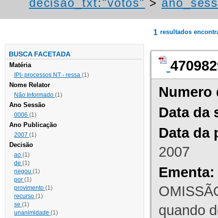
decisao_txt:"votos"
>
ano_sess
1
resultados encont
BUSCA FACETADA
470982
Matéria
IPI- processos NT - ressa
(1)
Nome Relator
Numero 
Não Informado
(1)
Ano Sessão
Data da 
0006
(1)
Ano Publicação
Data da 
2007
(1)
Decisão
2007
ao
(1)
de
(1)
Ementa:
negou
(1)
por
(1)
OMISSÃO
provimento
(1)
recurso
(1)
se
(1)
quando d
unanimidade
(1)