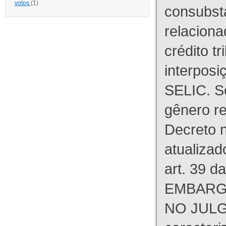
votos
(1)
consubst
relaciona
crédito tr
interpos
SELIC. S
gênero re
Decreto n
atualizad
art. 39 d
EMBARG
NO JULG