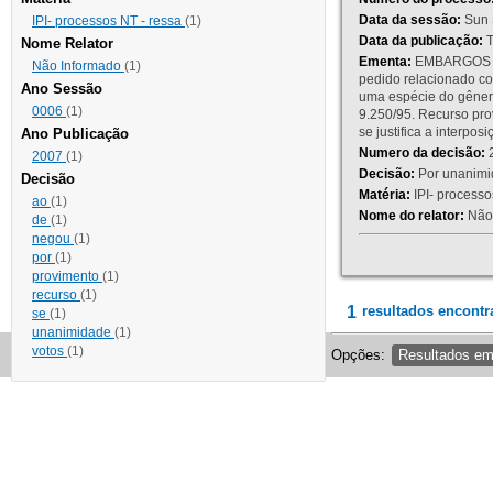
Data da sessão:
Sun 
IPI- processos NT - ressa
(1)
Data da publicação:
T
Nome Relator
Ementa:
EMBARGOS DE
Não Informado
(1)
pedido relacionado co
Ano Sessão
uma espécie do gênero
0006
(1)
9.250/95. Recurso p
se justifica a interp
Ano Publicação
Numero da decisão:
2
2007
(1)
Decisão:
Por unanimid
Decisão
Matéria:
IPI- processos
ao
(1)
Nome do relator:
Não 
de
(1)
negou
(1)
por
(1)
provimento
(1)
recurso
(1)
1
resultados encontr
se
(1)
unanimidade
(1)
votos
(1)
Opções:
Resultados e