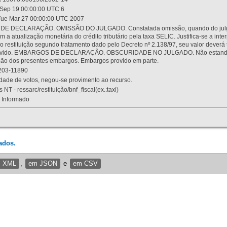
Sep 19 00:00:00 UTC 6
ue Mar 27 00:00:00 UTC 2007
 DECLARAÇÃO. OMISSÃO DO JULGADO. Constatada omissão, quando do julgamen
m a atualização monetária do crédito tributário pela taxa SELIC. Justifica-se a 
 restituição segundo tratamento dado pelo Decreto nº 2.138/97, seu valor deverá 
rovido. EMBARGOS DE DECLARAÇÃO. OBSCURIDADE NO JULGADO. Não estando dev
osição dos presentes embargos. Embargos provido em parte.
03-11890
ade de votos, negou-se provimento ao recurso.
 NT - ressarc/restituição/bnf_fiscal(ex.:taxi)
Informado
ados.
m XML
,
em JSON
e
em CSV