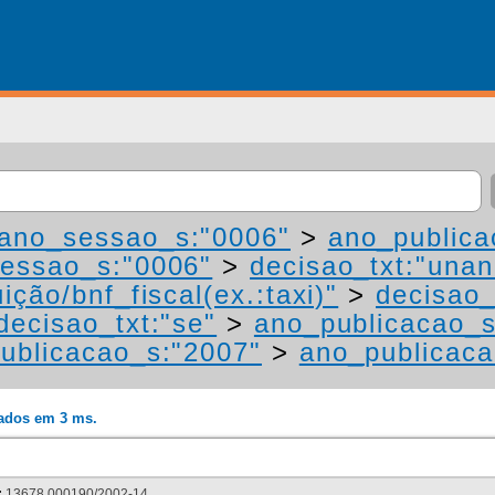
ano_sessao_s:"0006"
>
ano_publica
essao_s:"0006"
>
decisao_txt:"una
ição/bnf_fiscal(ex.:taxi)"
>
decisao_
decisao_txt:"se"
>
ano_publicacao_s
ublicacao_s:"2007"
>
ano_publicaca
rados em 3 ms.
:
13678.000190/2002-14