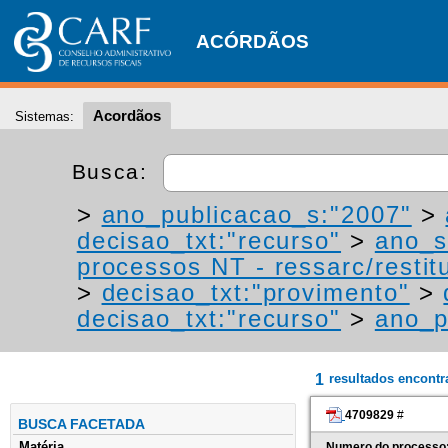
ACÓRDÃOS
Acordãos
Sistemas:
Busca:
>
ano_publicacao_s:"2007"
>
decisao_txt:"recurso"
>
ano_s
processos NT - ressarc/restitu
>
decisao_txt:"provimento"
>
decisao_txt:"recurso"
>
ano_p
1
resultados encont
4709829
#
BUSCA FACETADA
Matéria
Numero do processo