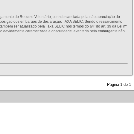
to do Recurso Voluntário, consubstanciada pela não apreciação do
interposição dos embargos de declaração. TAXA SELIC. Sendo o ressarcimento
também ser atualizado pela Taxa SELIC nos termos do §4º do art. 39 da Lei nº
idamente caracterizada a obscuridade levantada pela embargante não
Página
1
de
1