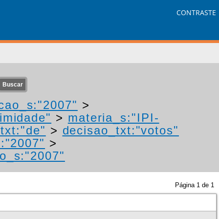
CONTRASTE
cao_s:"2007"
>
nimidade"
>
materia_s:"IPI-
txt:"de"
>
decisao_txt:"votos"
:"2007"
>
o_s:"2007"
Página
1
de
1