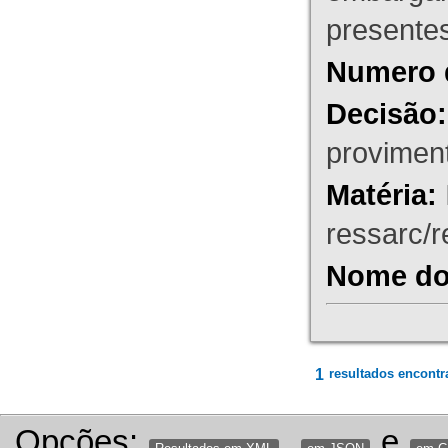
presente
Numero 
Decisão:
proviment
Matéria:
ressarc/re
Nome do 
1
resultados encontr
Opções:
,
e