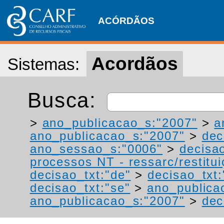
ACÓRDÃOS
Acordãos
Sistemas:
Busca:
>
ano_publicacao_s:"2007"
>
a
ano_publicacao_s:"2007"
>
dec
ano_sessao_s:"0006"
>
decisa
processos NT - ressarc/restituiç
decisao_txt:"de"
>
decisao_txt:
decisao_txt:"se"
>
ano_publica
ano_publicacao_s:"2007"
>
dec