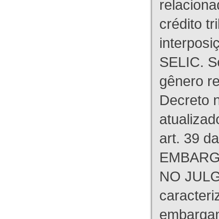
relaciona
crédito tr
interpos
SELIC. S
gênero re
Decreto n
atualizad
art. 39 d
EMBARG
NO JULG
caracteri
embargant