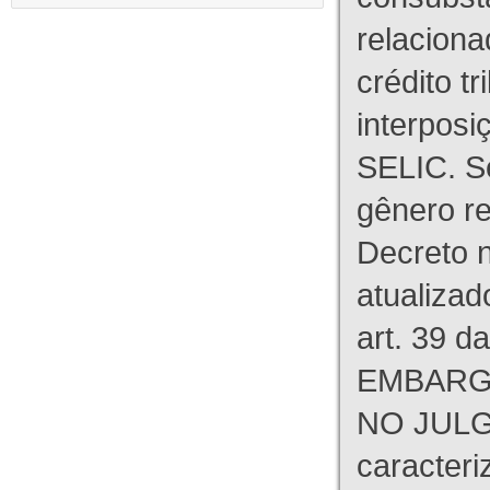
relaciona
crédito tr
interpos
SELIC. S
gênero re
Decreto n
atualizad
art. 39 d
EMBARG
NO JULG
caracteri