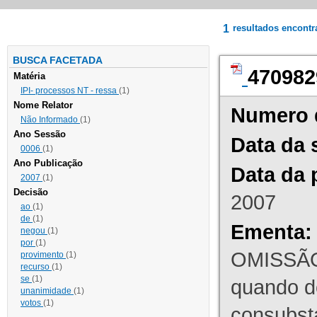
1
resultados encont
BUSCA FACETADA
470982
Matéria
IPI- processos NT - ressa
(1)
Nome Relator
Numero 
Não Informado
(1)
Ano Sessão
Data da 
0006
(1)
Ano Publicação
Data da 
2007
(1)
Decisão
2007
ao
(1)
de
(1)
Ementa:
negou
(1)
por
(1)
OMISSÃO
provimento
(1)
recurso
(1)
se
(1)
quando d
unanimidade
(1)
votos
(1)
consubst