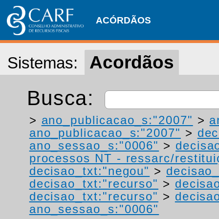
ACÓRDÃOS
Acordãos
Sistemas:
Busca:
>
ano_publicacao_s:"2007"
>
a
ano_publicacao_s:"2007"
>
dec
ano_sessao_s:"0006"
>
decisa
processos NT - ressarc/restituiç
decisao_txt:"negou"
>
decisao_
decisao_txt:"recurso"
>
decisao
decisao_txt:"recurso"
>
decisao
ano_sessao_s:"0006"