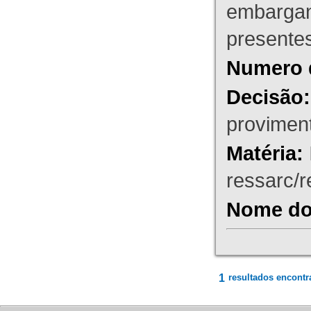
embargant
presente
Numero 
Decisão:
proviment
Matéria:
ressarc/re
Nome do 
1
resultados encontr