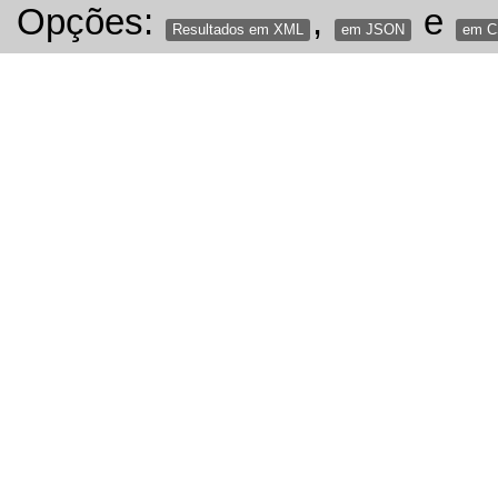
Opções:
,
e
Resultados em XML
em JSON
em 