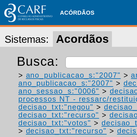
ACÓRDÃOS
Acordãos
Sistemas:
Busca:
>
ano_publicacao_s:"2007"
>
a
ano_publicacao_s:"2007"
>
dec
ano_sessao_s:"0006"
>
decisa
processos NT - ressarc/restituiç
decisao_txt:"negou"
>
decisao_
decisao_txt:"recurso"
>
decisao
decisao_txt:"votos"
>
decisao_
>
decisao_txt:"recurso"
>
decis