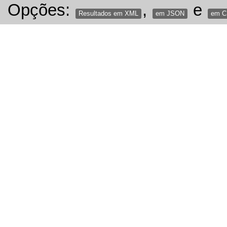
Opções:
,
e
Resultados em XML
em JSON
em 