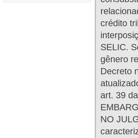
relaciona
crédito tr
interpos
SELIC. S
gênero re
Decreto n
atualizad
art. 39 d
EMBARG
NO JULG
caracteri