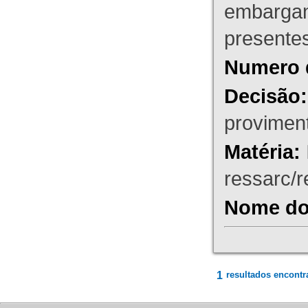
embargant
presente
Numero 
Decisão:
proviment
Matéria:
ressarc/re
Nome do 
1
resultados encontr