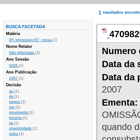
1
resultados encont
BUSCA FACETADA
470982
Matéria
IPI- processos NT - ressa
(1)
Nome Relator
Numero 
Não Informado
(1)
Ano Sessão
Data da 
0006
(1)
Ano Publicação
Data da 
2007
(1)
Decisão
2007
ao
(1)
de
(1)
Ementa:
negou
(1)
por
(1)
OMISSÃO
provimento
(1)
recurso
(1)
se
(1)
quando d
unanimidade
(1)
votos
(1)
consubst