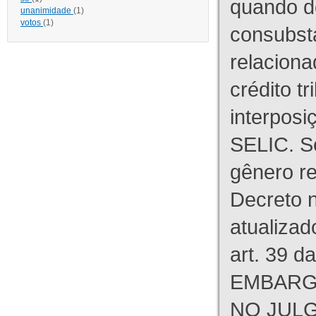
quando d
unanimidade
(1)
votos
(1)
consubst
relaciona
crédito tr
interpos
SELIC. S
gênero re
Decreto n
atualizad
art. 39 d
EMBARG
NO JULG