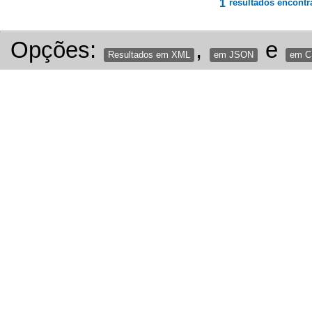
1
resultados encontr
Opções:
,
e
Resultados em XML
em JSON
em 