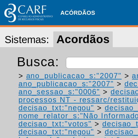
ACÓRDÃOS
Acordãos
Sistemas:
Busca:
>
ano_publicacao_s:"2007"
>
a
ano_publicacao_s:"2007"
>
dec
ano_sessao_s:"0006"
>
decisa
processos NT - ressarc/restituiç
decisao_txt:"negou"
>
decisao_
nome_relator_s:"Não Informad
decisao_txt:"votos"
>
decisao_t
decisao_txt:"negou"
>
decisao_