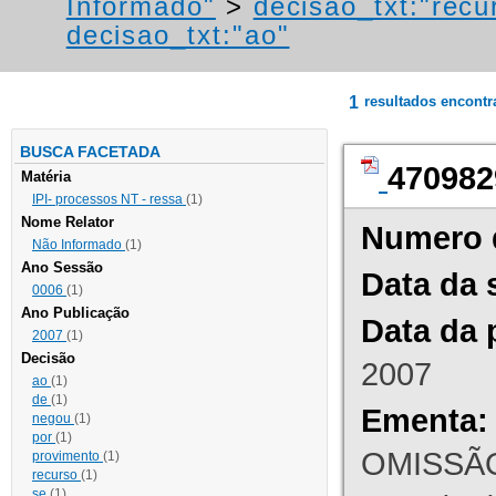
Informado"
>
decisao_txt:"recu
decisao_txt:"ao"
1
resultados encont
BUSCA FACETADA
470982
Matéria
IPI- processos NT - ressa
(1)
Nome Relator
Numero 
Não Informado
(1)
Ano Sessão
Data da 
0006
(1)
Ano Publicação
Data da 
2007
(1)
Decisão
2007
ao
(1)
de
(1)
Ementa:
negou
(1)
por
(1)
OMISSÃO
provimento
(1)
recurso
(1)
se
(1)