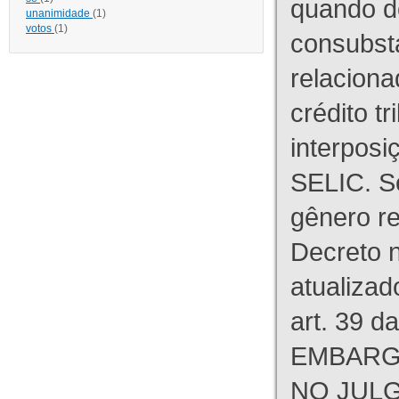
quando d
unanimidade
(1)
votos
(1)
consubst
relaciona
crédito tr
interpos
SELIC. S
gênero re
Decreto n
atualizad
art. 39 d
EMBARG
NO JULG