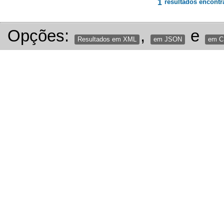
1
resultados encontr
Opções:
,
e
Resultados em XML
em JSON
em 