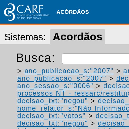
ACÓRDÃOS
Acordãos
Sistemas:
Busca:
>
ano_publicacao_s:"2007"
>
a
ano_publicacao_s:"2007"
>
dec
ano_sessao_s:"0006"
>
decisa
processos NT - ressarc/restituiç
decisao_txt:"negou"
>
decisao_
nome_relator_s:"Não Informad
decisao_txt:"votos"
>
decisao_t
decisao_txt:"negou"
>
decisao_