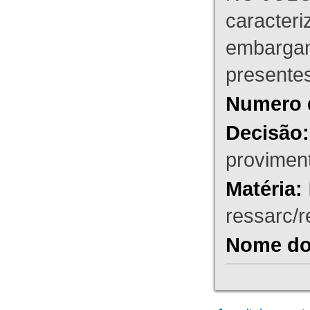
caracteri
embargant
presente
Numero 
Decisão:
proviment
Matéria:
ressarc/re
Nome do 