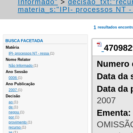
Informado"
>
decisao_txt:"recu
materia_s:"IPI- processos NT - r
1
resultados encont
BUSCA FACETADA
470982
Matéria
IPI- processos NT - ressa
(1)
Nome Relator
Numero 
Não Informado
(1)
Ano Sessão
Data da 
0006
(1)
Ano Publicação
Data da 
2007
(1)
Decisão
2007
ao
(1)
de
(1)
Ementa:
negou
(1)
por
(1)
OMISSÃO
provimento
(1)
recurso
(1)
se
(1)