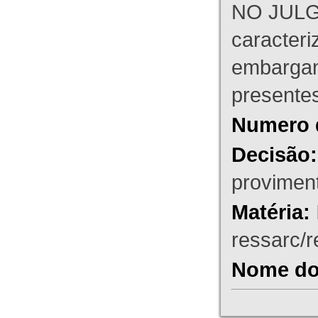
NO JULG
caracteri
embargant
presente
Numero 
Decisão:
proviment
Matéria:
ressarc/re
Nome do 