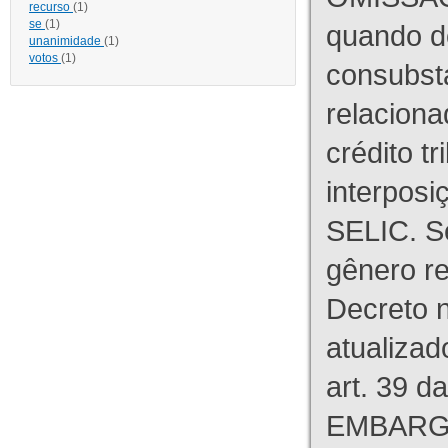
recurso
(1)
se
(1)
quando d
unanimidade
(1)
votos
(1)
consubst
relaciona
crédito tr
interpos
SELIC. S
gênero re
Decreto n
atualizad
art. 39 d
EMBARG