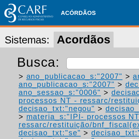
ACÓRDÃOS
Acordãos
Sistemas:
Busca:
>
ano_publicacao_s:"2007"
>
a
ano_publicacao_s:"2007"
>
dec
ano_sessao_s:"0006"
>
decisa
processos NT - ressarc/restituiç
decisao_txt:"negou"
>
decisao_
>
materia_s:"IPI- processos NT
ressarc/restituição/bnf_fiscal(ex
decisao_txt:"se"
>
decisao_txt: