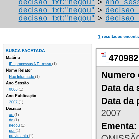
decisao_txt:"negou"
>
ano_ses
decisao_txt:"negou"
>
decisao_
decisao_txt:"negou"
>
decisao_
1
resultados encont
BUSCA FACETADA
470982
Matéria
IPI- processos NT - ressa
(1)
Nome Relator
Numero 
Não Informado
(1)
Ano Sessão
Data da 
0006
(1)
Ano Publicação
Data da 
2007
(1)
Decisão
2007
ao
(1)
de
(1)
Ementa:
negou
(1)
por
(1)
OMISSÃO
provimento
(1)