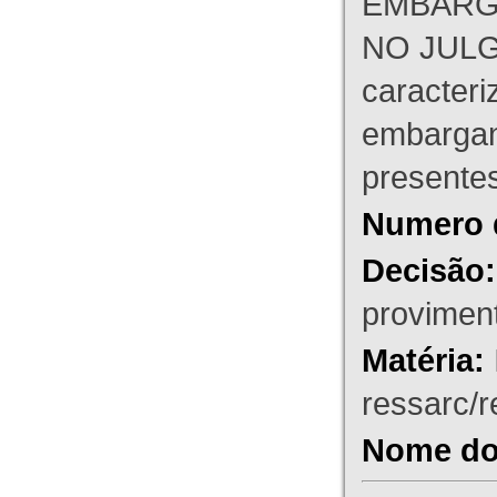
EMBARG
NO JULG
caracteri
embargant
presente
Numero 
Decisão:
proviment
Matéria:
ressarc/re
Nome do 