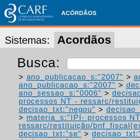
ACÓRDÃOS
Acordãos
Sistemas:
Busca:
>
ano_publicacao_s:"2007"
>
a
ano_publicacao_s:"2007"
>
dec
ano_sessao_s:"0006"
>
decisa
processos NT - ressarc/restituiç
decisao_txt:"negou"
>
decisao_
>
materia_s:"IPI- processos NT
ressarc/restituição/bnf_fiscal(ex
decisao_txt:"se"
>
decisao_txt: