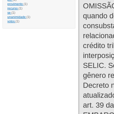
OMISSÃO
provimento
(1)
recurso
(1)
se
(1)
quando d
unanimidade
(1)
votos
(1)
consubst
relaciona
crédito tr
interpos
SELIC. S
gênero re
Decreto n
atualizad
art. 39 d