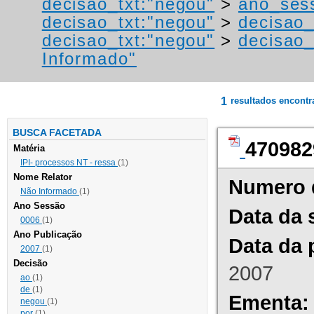
decisao_txt:"negou"
>
ano_ses
decisao_txt:"negou"
>
decisao_
decisao_txt:"negou"
>
decisao_
Informado"
1
resultados encont
BUSCA FACETADA
470982
Matéria
IPI- processos NT - ressa
(1)
Nome Relator
Numero 
Não Informado
(1)
Ano Sessão
Data da 
0006
(1)
Ano Publicação
Data da 
2007
(1)
Decisão
2007
ao
(1)
de
(1)
Ementa:
negou
(1)
por
(1)