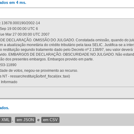
rados em 4 ms.
:
13678.000190/2002-14
Sep 19 00:00:00 UTC 6
ue Mar 27 00:00:00 UTC 2007
 DECLARAÇÃO. OMISSÃO DO JULGADO. Constatada omissão, quando do julgamen
m a atualização monetária do crédito tributário pela taxa SELIC. Justifica-se a 
 restituição segundo tratamento dado pelo Decreto nº 2.138/97, seu valor deverá 
rovido. EMBARGOS DE DECLARAÇÃO. OBSCURIDADE NO JULGADO. Não estando dev
osição dos presentes embargos. Embargos provido em parte.
03-11890
ade de votos, negou-se provimento ao recurso.
 NT - ressarc/restituição/bnf_fiscal(ex.:taxi)
Informado
ados.
m XML
,
em JSON
e
em CSV