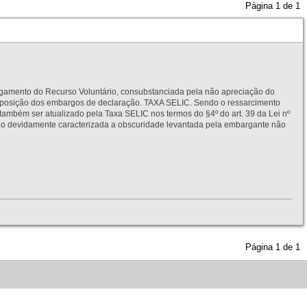
Página
1
de
1
to do Recurso Voluntário, consubstanciada pela não apreciação do
interposição dos embargos de declaração. TAXA SELIC. Sendo o ressarcimento
também ser atualizado pela Taxa SELIC nos termos do §4º do art. 39 da Lei nº
idamente caracterizada a obscuridade levantada pela embargante não
Página
1
de
1