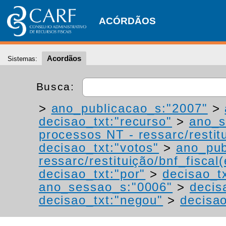
ACÓRDÃOS
Acordãos
Sistemas:
Busca:
>
ano_publicacao_s:"2007"
>
decisao_txt:"recurso"
>
ano_s
processos NT - ressarc/restitu
decisao_txt:"votos"
>
ano_pub
ressarc/restituição/bnf_fiscal(
decisao_txt:"por"
>
decisao_t
ano_sessao_s:"0006"
>
decis
decisao_txt:"negou"
>
decisao