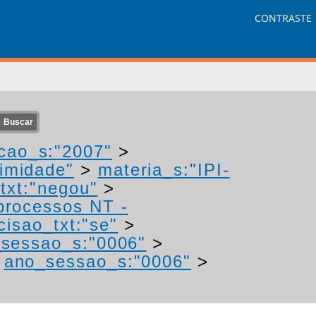
CONTRASTE
cao_s:"2007"
>
nimidade"
>
materia_s:"IPI-
txt:"negou"
>
 processos NT -
cisao_txt:"se"
>
sessao_s:"0006"
>
>
ano_sessao_s:"0006"
>