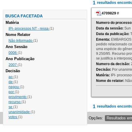
1
resultados encont
4709829
#
BUSCA FACETADA
Matéria
Numero do processo
Data da sessão:
Sun 
IPI- processos NT - ressa
(1)
Data da publicação:
T
Nome Relator
Ementa:
EMBARGOS DE
Não Informado
(1)
pedido relacionado co
Ano Sessão
uma espécie do gênero
0006
(1)
9.250/95. Recurso p
se justifica a interp
Ano Publicação
Numero da decisão:
2
2007
(1)
Decisão:
Por unanimid
Decisão
Matéria:
IPI- processos
ao
(1)
Nome do relator:
Não 
de
(1)
negou
(1)
por
(1)
provimento
(1)
recurso
(1)
1
resultados encontr
se
(1)
unanimidade
(1)
votos
(1)
Opções:
Resultados e