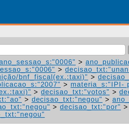
ano_sessao_s:"0006"
>
ano_publica
essao_s:"0006"
>
decisao_txt:"una
ição/bnf_fiscal(ex.:taxi)"
>
decisao_
licacao_s:"2007"
>
materia_s:"IPI-
ex.:taxi)"
>
decisao_txt:"votos"
>
de
xt:"ao"
>
decisao_txt:"negou"
>
ano_
ao_txt:"negou"
>
decisao_txt:"por"
_txt:"negou"