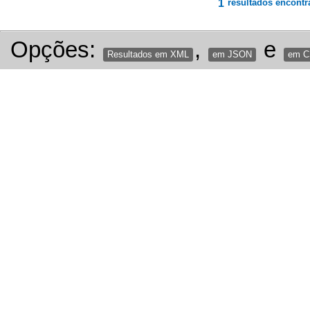
1
resultados encontr
Opções:
,
e
Resultados em XML
em JSON
em 