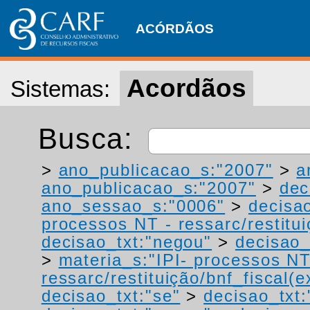
ACÓRDÃOS
Acordãos
Sistemas:
Busca:
>
ano_publicacao_s:"2007"
>
a
ano_publicacao_s:"2007"
>
dec
ano_sessao_s:"0006"
>
decisa
processos NT - ressarc/restituiç
decisao_txt:"negou"
>
decisao_
>
materia_s:"IPI- processos NT
ressarc/restituição/bnf_fiscal(ex
decisao_txt:"se"
>
decisao_txt: