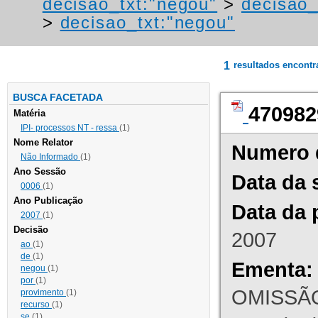
decisao_txt:"negou"
>
decisao_
>
decisao_txt:"negou"
1
resultados encont
BUSCA FACETADA
470982
Matéria
IPI- processos NT - ressa
(1)
Nome Relator
Numero 
Não Informado
(1)
Ano Sessão
Data da 
0006
(1)
Ano Publicação
Data da 
2007
(1)
Decisão
2007
ao
(1)
de
(1)
Ementa:
negou
(1)
por
(1)
OMISSÃO
provimento
(1)
recurso
(1)
se
(1)