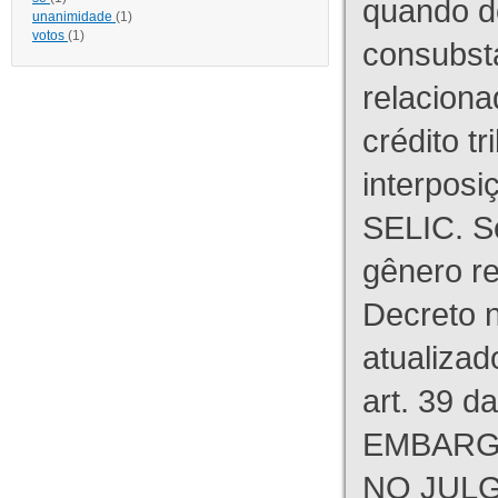
quando d
unanimidade
(1)
votos
(1)
consubst
relaciona
crédito tr
interpos
SELIC. S
gênero re
Decreto n
atualizad
art. 39 d
EMBARG
NO JULG