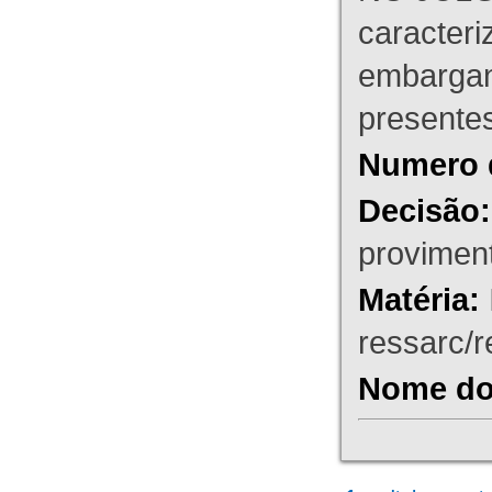
caracteri
embargant
presente
Numero 
Decisão:
proviment
Matéria:
ressarc/re
Nome do 