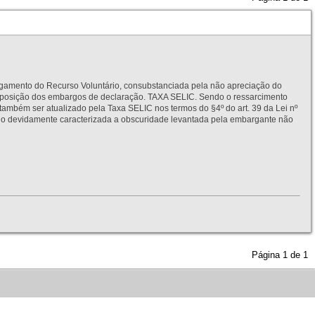
to do Recurso Voluntário, consubstanciada pela não apreciação do
interposição dos embargos de declaração. TAXA SELIC. Sendo o ressarcimento
também ser atualizado pela Taxa SELIC nos termos do §4º do art. 39 da Lei nº
idamente caracterizada a obscuridade levantada pela embargante não
Página
1
de
1