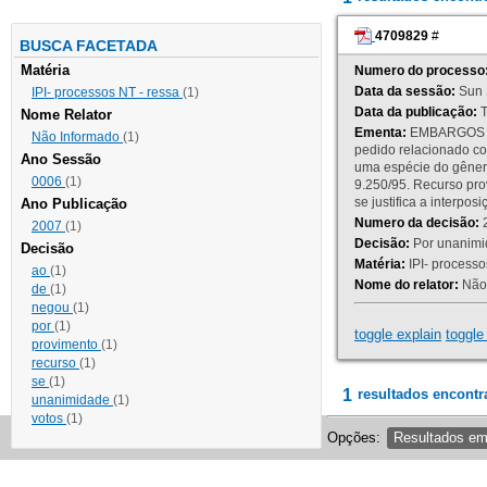
4709829
#
BUSCA FACETADA
Matéria
Numero do processo
Data da sessão:
Sun 
IPI- processos NT - ressa
(1)
Data da publicação:
T
Nome Relator
Ementa:
EMBARGOS DE
Não Informado
(1)
pedido relacionado co
Ano Sessão
uma espécie do gênero
0006
(1)
9.250/95. Recurso p
se justifica a interp
Ano Publicação
Numero da decisão:
2
2007
(1)
Decisão:
Por unanimid
Decisão
Matéria:
IPI- processos
ao
(1)
Nome do relator:
Não 
de
(1)
negou
(1)
por
(1)
toggle explain
toggle 
provimento
(1)
recurso
(1)
se
(1)
1
resultados encontr
unanimidade
(1)
votos
(1)
Opções:
Resultados e