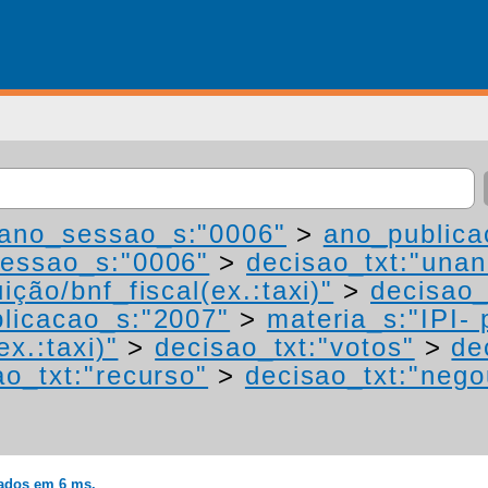
ano_sessao_s:"0006"
>
ano_publica
essao_s:"0006"
>
decisao_txt:"una
ição/bnf_fiscal(ex.:taxi)"
>
decisao_
licacao_s:"2007"
>
materia_s:"IPI-
ex.:taxi)"
>
decisao_txt:"votos"
>
de
ao_txt:"recurso"
>
decisao_txt:"nego
rados em 6 ms.