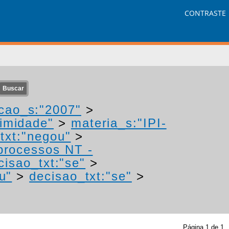
CONTRASTE
cao_s:"2007"
>
nimidade"
>
materia_s:"IPI-
txt:"negou"
>
 processos NT -
cisao_txt:"se"
>
u"
>
decisao_txt:"se"
>
Página
1
de
1