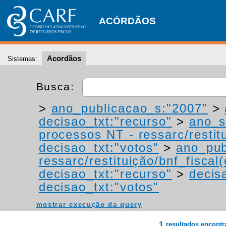
ACÓRDÃOS
Acordãos
Sistemas:
Busca:
>
ano_publicacao_s:"2007"
>
decisao_txt:"recurso"
>
ano_s
processos NT - ressarc/restitu
decisao_txt:"votos"
>
ano_pub
ressarc/restituição/bnf_fiscal(
decisao_txt:"recurso"
>
decis
decisao_txt:"votos"
mostrar execução da query
1
resultados encont