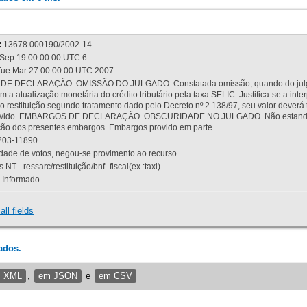
:
13678.000190/2002-14
Sep 19 00:00:00 UTC 6
ue Mar 27 00:00:00 UTC 2007
 DECLARAÇÃO. OMISSÃO DO JULGADO. Constatada omissão, quando do julgamen
m a atualização monetária do crédito tributário pela taxa SELIC. Justifica-se a 
 restituição segundo tratamento dado pelo Decreto nº 2.138/97, seu valor deverá 
rovido. EMBARGOS DE DECLARAÇÃO. OBSCURIDADE NO JULGADO. Não estando dev
osição dos presentes embargos. Embargos provido em parte.
03-11890
ade de votos, negou-se provimento ao recurso.
 NT - ressarc/restituição/bnf_fiscal(ex.:taxi)
Informado
all fields
ados.
m XML
,
em JSON
e
em CSV