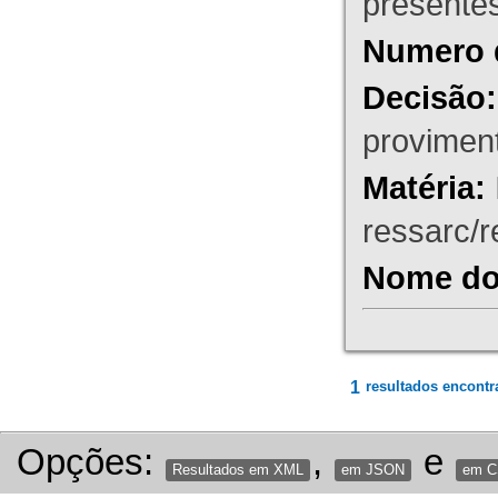
presente
Numero 
Decisão:
proviment
Matéria:
ressarc/re
Nome do 
1
resultados encontr
Opções:
,
e
Resultados em XML
em JSON
em 