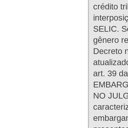
crédito tr
interpos
SELIC. S
gênero re
Decreto n
atualizad
art. 39 d
EMBARG
NO JULG
caracteri
embargant