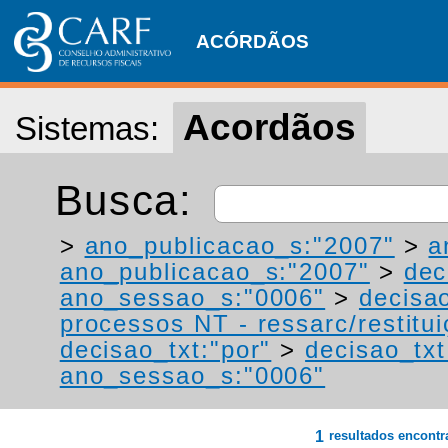
ACÓRDÃOS
Acordãos
Sistemas:
Busca:
>
ano_publicacao_s:"2007"
>
a
ano_publicacao_s:"2007"
>
dec
ano_sessao_s:"0006"
>
decisa
processos NT - ressarc/restituiç
decisao_txt:"por"
>
decisao_txt
ano_sessao_s:"0006"
1
resultados encont