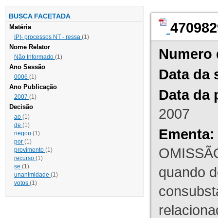
BUSCA FACETADA
470982
Matéria
IPI- processos NT - ressa
(1)
Nome Relator
Numero 
Não Informado
(1)
Ano Sessão
Data da 
0006
(1)
Ano Publicação
Data da 
2007
(1)
Decisão
2007
ao
(1)
de
(1)
Ementa:
negou
(1)
por
(1)
OMISSÃO
provimento
(1)
recurso
(1)
se
(1)
quando d
unanimidade
(1)
votos
(1)
consubst
relaciona