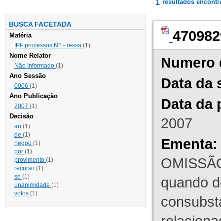
1
resultados encont
BUSCA FACETADA
470982
Matéria
IPI- processos NT - ressa
(1)
Nome Relator
Numero 
Não Informado
(1)
Ano Sessão
Data da 
0006
(1)
Ano Publicação
Data da 
2007
(1)
Decisão
2007
ao
(1)
de
(1)
Ementa:
negou
(1)
por
(1)
OMISSÃO
provimento
(1)
recurso
(1)
se
(1)
quando d
unanimidade
(1)
votos
(1)
consubst
relaciona