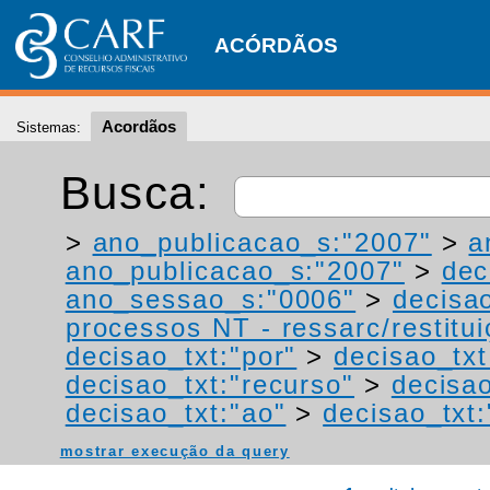
ACÓRDÃOS
Acordãos
Sistemas:
Busca:
>
ano_publicacao_s:"2007"
>
a
ano_publicacao_s:"2007"
>
dec
ano_sessao_s:"0006"
>
decisa
processos NT - ressarc/restituiç
decisao_txt:"por"
>
decisao_txt
decisao_txt:"recurso"
>
decisao
decisao_txt:"ao"
>
decisao_txt
mostrar execução da query