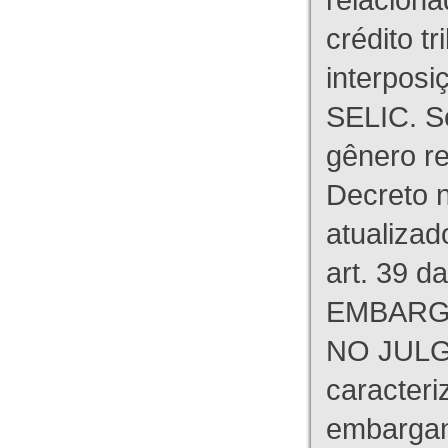
crédito tr
interpos
SELIC. S
gênero re
Decreto n
atualizad
art. 39 d
EMBARG
NO JULG
caracteri
embargant