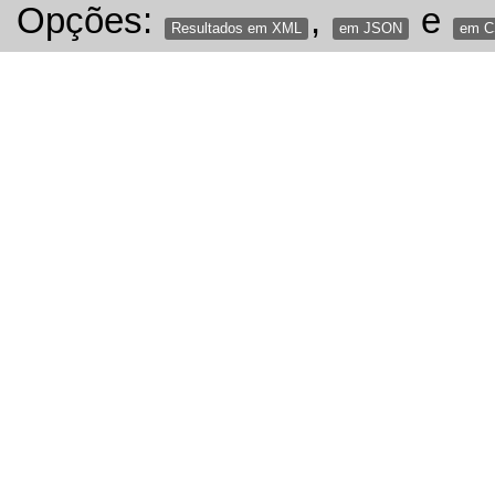
Opções:
,
e
Resultados em XML
em JSON
em 