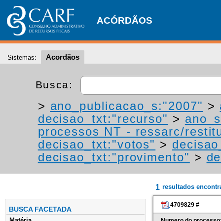
ACÓRDÃOS
Acordãos
Sistemas:
Busca:
>
ano_publicacao_s:"2007"
>
decisao_txt:"recurso"
>
ano_s
processos NT - ressarc/restitu
decisao_txt:"votos"
>
decisao
decisao_txt:"provimento"
>
de
1
resultados encont
4709829
#
BUSCA FACETADA
Matéria
Numero do processo