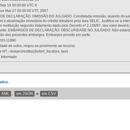
Sep 19 00:00:00 UTC 6
ue Mar 27 00:00:00 UTC 2007
 DECLARAÇÃO. OMISSÃO DO JULGADO. Constatada omissão, quando do julgamen
m a atualização monetária do crédito tributário pela taxa SELIC. Justifica-se a 
 restituição segundo tratamento dado pelo Decreto nº 2.138/97, seu valor deverá 
rovido. EMBARGOS DE DECLARAÇÃO. OBSCURIDADE NO JULGADO. Não estando dev
osição dos presentes embargos. Embargos provido em parte.
03-11890
ade de votos, negou-se provimento ao recurso.
 NT - ressarc/restituição/bnf_fiscal(ex.:taxi)
Informado
ados.
m XML
,
em JSON
e
em CSV