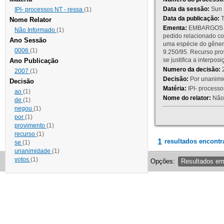
Data da sessão:
Sun 
IPI- processos NT - ressa
(1)
Data da publicação:
T
Nome Relator
Ementa:
EMBARGOS DE
Não Informado
(1)
pedido relacionado co
Ano Sessão
uma espécie do gênero
0006
(1)
9.250/95. Recurso p
se justifica a interp
Ano Publicação
Numero da decisão:
2
2007
(1)
Decisão:
Por unanimid
Decisão
Matéria:
IPI- processos
ao
(1)
Nome do relator:
Não 
de
(1)
negou
(1)
por
(1)
provimento
(1)
recurso
(1)
1
resultados encontr
se
(1)
unanimidade
(1)
votos
(1)
Opções:
Resultados e