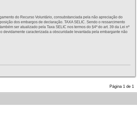
to do Recurso Voluntário, consubstanciada pela não apreciação do
interposição dos embargos de declaração. TAXA SELIC. Sendo o ressarcimento
também ser atualizado pela Taxa SELIC nos termos do §4º do art. 39 da Lei nº
idamente caracterizada a obscuridade levantada pela embargante não
Página
1
de
1