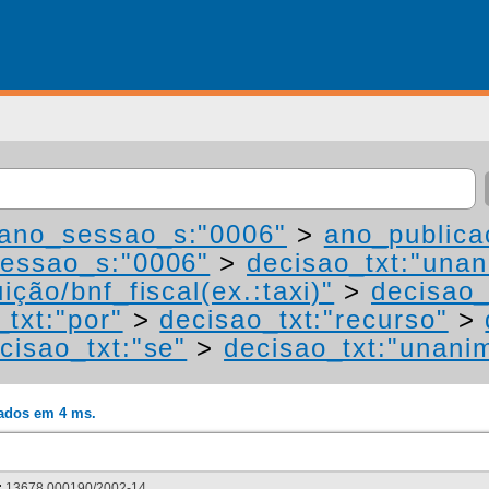
ano_sessao_s:"0006"
>
ano_publica
essao_s:"0006"
>
decisao_txt:"una
ição/bnf_fiscal(ex.:taxi)"
>
decisao_
_txt:"por"
>
decisao_txt:"recurso"
>
cisao_txt:"se"
>
decisao_txt:"unani
rados em 4 ms.
:
13678.000190/2002-14