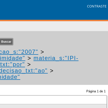
CONTRASTE
cao_s:"2007"
>
nimidade"
>
materia_s:"IPI-
txt:"por"
>
decisao_txt:"ao"
>
midade"
Página
1
de
1