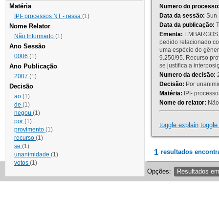
Matéria
Numero do processo
Data da sessão:
Sun 
IPI- processos NT - ressa
(1)
Data da publicação:
T
Nome Relator
Ementa:
EMBARGOS DE
Não Informado
(1)
pedido relacionado co
Ano Sessão
uma espécie do gênero
0006
(1)
9.250/95. Recurso p
se justifica a interp
Ano Publicação
Numero da decisão:
2
2007
(1)
Decisão:
Por unanimid
Decisão
Matéria:
IPI- processos
ao
(1)
Nome do relator:
Não 
de
(1)
negou
(1)
por
(1)
toggle explain
toggle 
provimento
(1)
recurso
(1)
se
(1)
1
resultados encontr
unanimidade
(1)
votos
(1)
Opções:
Resultados e