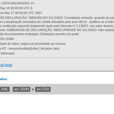
:
13678.000190/2002-14
Sep 19 00:00:00 UTC 6
ue Mar 27 00:00:00 UTC 2007
 DECLARAÇÃO. OMISSÃO DO JULGADO. Constatada omissão, quando do julgamen
m a atualização monetária do crédito tributário pela taxa SELIC. Justifica-se a 
 restituição segundo tratamento dado pelo Decreto nº 2.138/97, seu valor deverá 
rovido. EMBARGOS DE DECLARAÇÃO. OBSCURIDADE NO JULGADO. Não estando dev
osição dos presentes embargos. Embargos provido em parte.
03-11890
ade de votos, negou-se provimento ao recurso.
 NT - ressarc/restituição/bnf_fiscal(ex.:taxi)
Informado
all fields
ados.
m XML
,
em JSON
e
em CSV