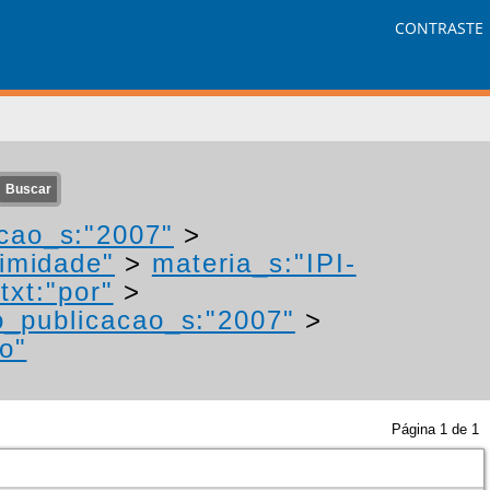
CONTRASTE
cao_s:"2007"
>
nimidade"
>
materia_s:"IPI-
txt:"por"
>
o_publicacao_s:"2007"
>
o"
Página
1
de
1