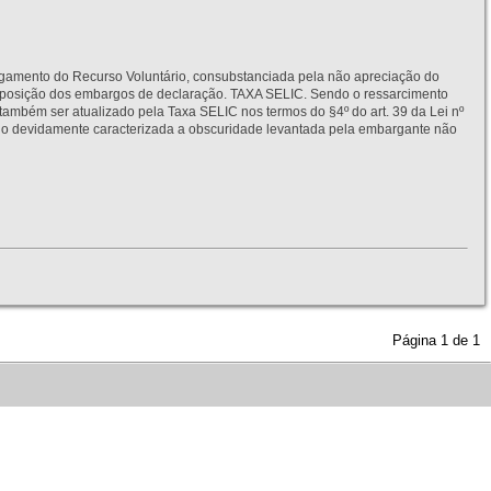
to do Recurso Voluntário, consubstanciada pela não apreciação do
interposição dos embargos de declaração. TAXA SELIC. Sendo o ressarcimento
também ser atualizado pela Taxa SELIC nos termos do §4º do art. 39 da Lei nº
idamente caracterizada a obscuridade levantada pela embargante não
Página
1
de
1