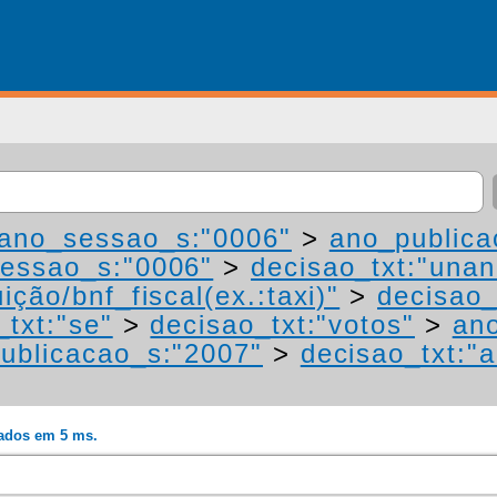
ano_sessao_s:"0006"
>
ano_publica
essao_s:"0006"
>
decisao_txt:"una
ição/bnf_fiscal(ex.:taxi)"
>
decisao_
_txt:"se"
>
decisao_txt:"votos"
>
an
ublicacao_s:"2007"
>
decisao_txt:"a
rados em 5 ms.