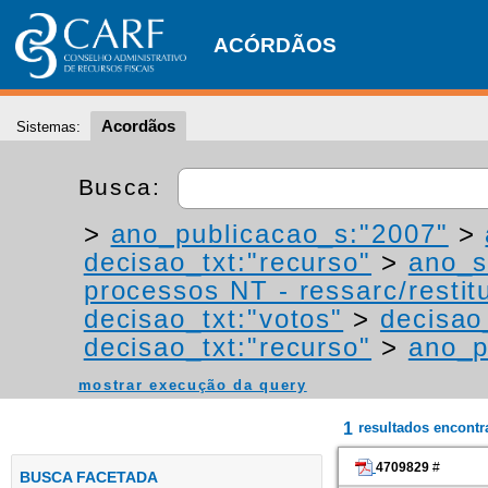
ACÓRDÃOS
Acordãos
Sistemas:
Busca:
>
ano_publicacao_s:"2007"
>
decisao_txt:"recurso"
>
ano_s
processos NT - ressarc/restitu
decisao_txt:"votos"
>
decisao
decisao_txt:"recurso"
>
ano_p
mostrar execução da query
1
resultados encont
4709829
#
BUSCA FACETADA