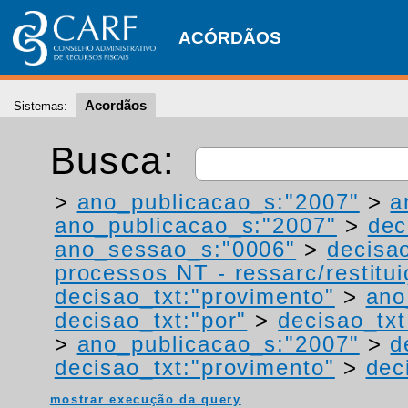
ACÓRDÃOS
Acordãos
Sistemas:
Busca:
>
ano_publicacao_s:"2007"
>
a
ano_publicacao_s:"2007"
>
dec
ano_sessao_s:"0006"
>
decisa
processos NT - ressarc/restituiç
decisao_txt:"provimento"
>
ano
decisao_txt:"por"
>
decisao_tx
>
ano_publicacao_s:"2007"
>
d
decisao_txt:"provimento"
>
dec
mostrar execução da query