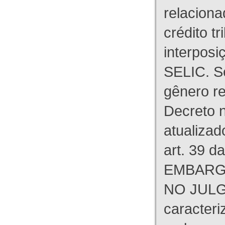
relaciona
crédito tr
interpos
SELIC. S
gênero re
Decreto n
atualizad
art. 39 d
EMBARG
NO JULG
caracteri