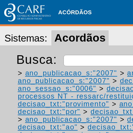
ACÓRDÃOS
Acordãos
Sistemas:
Busca:
>
ano_publicacao_s:"2007"
>
a
ano_publicacao_s:"2007"
>
dec
ano_sessao_s:"0006"
>
decisa
processos NT - ressarc/restituiç
decisao_txt:"provimento"
>
ano
decisao_txt:"por"
>
decisao_tx
>
ano_publicacao_s:"2007"
>
d
decisao_txt:"ao"
>
decisao_txt: