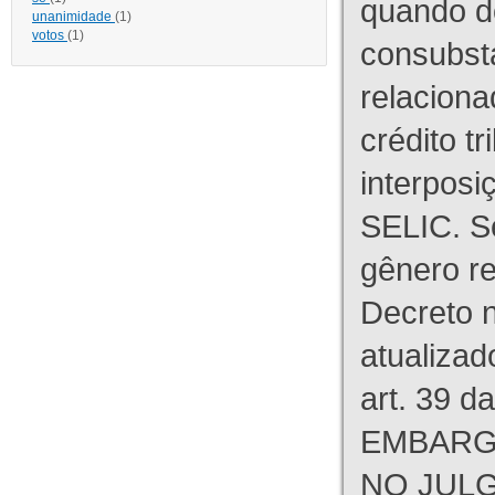
quando d
unanimidade
(1)
votos
(1)
consubst
relaciona
crédito tr
interpos
SELIC. S
gênero re
Decreto n
atualizad
art. 39 d
EMBARG
NO JULG