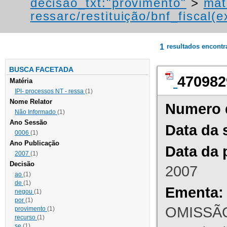
decisao_txt:"provimento"
>
mat
ressarc/restituição/bnf_fiscal(ex
1
resultados encont
BUSCA FACETADA
470982
Matéria
IPI- processos NT - ressa
(1)
Nome Relator
Numero 
Não Informado
(1)
Ano Sessão
Data da 
0006
(1)
Ano Publicação
Data da 
2007
(1)
Decisão
2007
ao
(1)
de
(1)
Ementa:
negou
(1)
por
(1)
OMISSÃO
provimento
(1)
recurso
(1)
se
(1)