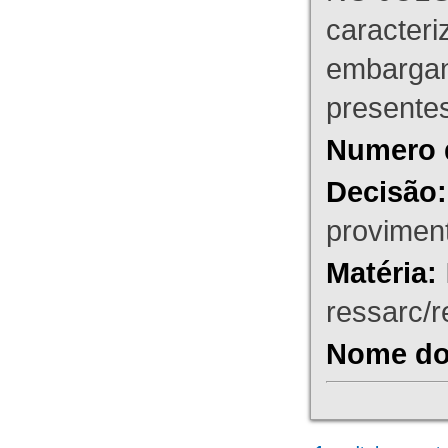
caracteri
embargant
presente
Numero 
Decisão:
proviment
Matéria:
ressarc/re
Nome do 