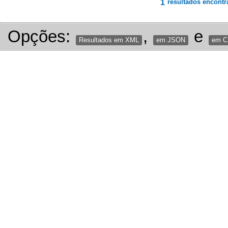
1
resultados encontr
Opções:
,
e
Resultados em XML
em JSON
em 