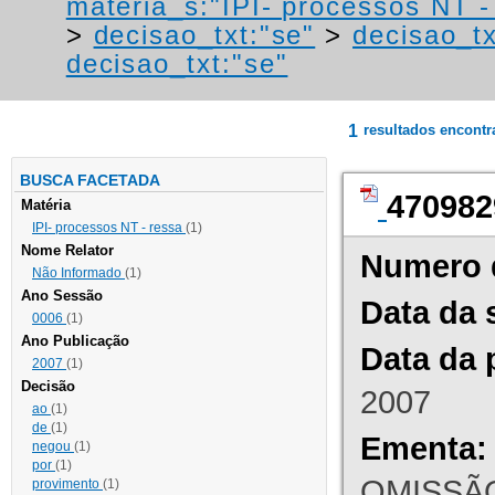
materia_s:"IPI- processos NT - r
>
decisao_txt:"se"
>
decisao_tx
decisao_txt:"se"
1
resultados encont
BUSCA FACETADA
470982
Matéria
IPI- processos NT - ressa
(1)
Nome Relator
Numero 
Não Informado
(1)
Ano Sessão
Data da 
0006
(1)
Ano Publicação
Data da 
2007
(1)
Decisão
2007
ao
(1)
de
(1)
Ementa:
negou
(1)
por
(1)
OMISSÃO
provimento
(1)