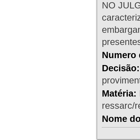
NO JULG
caracteri
embargant
presente
Numero 
Decisão:
proviment
Matéria:
ressarc/re
Nome do 