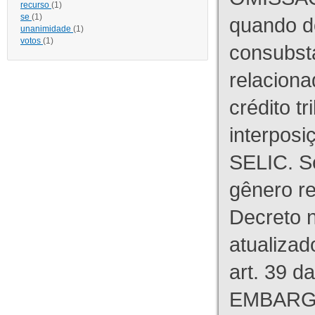
recurso
(1)
se
(1)
quando d
unanimidade
(1)
votos
(1)
consubst
relaciona
crédito tr
interpos
SELIC. S
gênero re
Decreto n
atualizad
art. 39 d
EMBARG