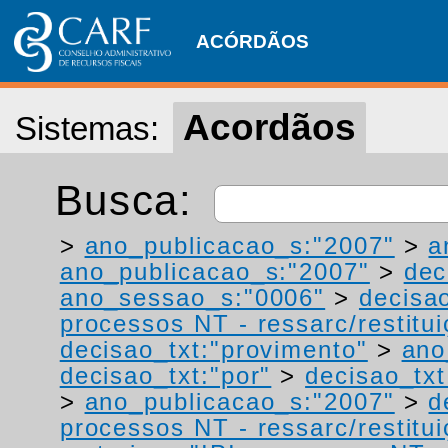
ACÓRDÃOS
Acordãos
Sistemas:
Busca:
>
ano_publicacao_s:"2007"
>
a
ano_publicacao_s:"2007"
>
dec
ano_sessao_s:"0006"
>
decisa
processos NT - ressarc/restituiç
decisao_txt:"provimento"
>
ano
decisao_txt:"por"
>
decisao_tx
>
ano_publicacao_s:"2007"
>
d
processos NT - ressarc/restituiç