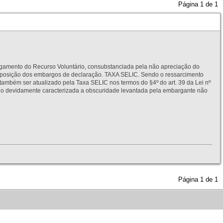
Página
1
de
1
to do Recurso Voluntário, consubstanciada pela não apreciação do
interposição dos embargos de declaração. TAXA SELIC. Sendo o ressarcimento
também ser atualizado pela Taxa SELIC nos termos do §4º do art. 39 da Lei nº
idamente caracterizada a obscuridade levantada pela embargante não
Página
1
de
1