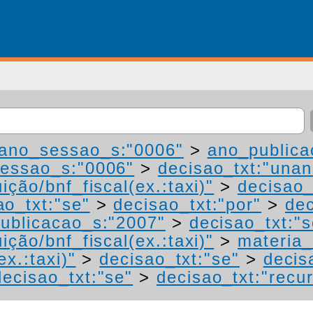
ano_sessao_s:"0006"
>
ano_publica
essao_s:"0006"
>
decisao_txt:"una
ição/bnf_fiscal(ex.:taxi)"
>
decisao_
ao_txt:"se"
>
decisao_txt:"por"
>
dec
ublicacao_s:"2007"
>
decisao_txt:"s
ição/bnf_fiscal(ex.:taxi)"
>
materia_
ex.:taxi)"
>
decisao_txt:"se"
>
decis
decisao_txt:"se"
>
decisao_txt:"recu