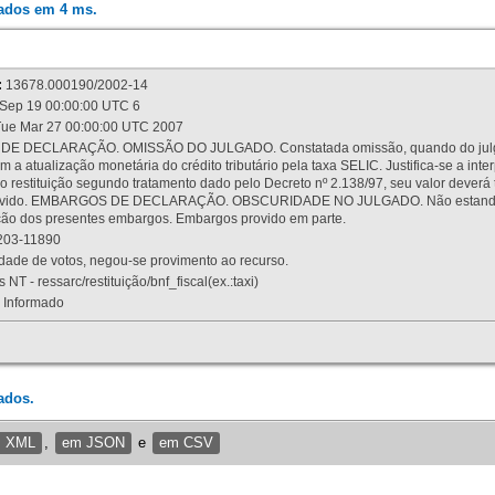
rados em 4 ms.
:
13678.000190/2002-14
Sep 19 00:00:00 UTC 6
ue Mar 27 00:00:00 UTC 2007
 DECLARAÇÃO. OMISSÃO DO JULGADO. Constatada omissão, quando do julgamen
m a atualização monetária do crédito tributário pela taxa SELIC. Justifica-se a 
 restituição segundo tratamento dado pelo Decreto nº 2.138/97, seu valor deverá 
rovido. EMBARGOS DE DECLARAÇÃO. OBSCURIDADE NO JULGADO. Não estando dev
osição dos presentes embargos. Embargos provido em parte.
03-11890
ade de votos, negou-se provimento ao recurso.
 NT - ressarc/restituição/bnf_fiscal(ex.:taxi)
Informado
ados.
m XML
,
em JSON
e
em CSV