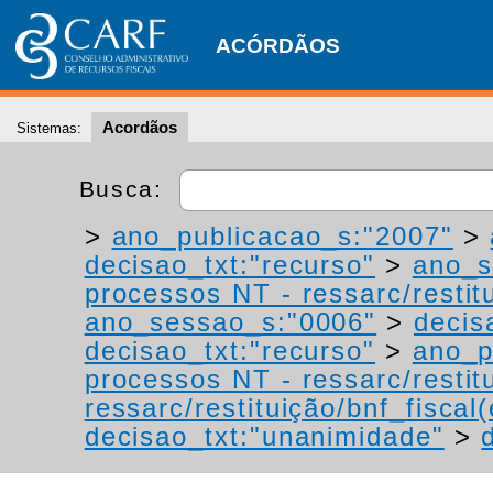
ACÓRDÃOS
Acordãos
Sistemas:
Busca:
>
ano_publicacao_s:"2007"
>
decisao_txt:"recurso"
>
ano_s
processos NT - ressarc/restitu
ano_sessao_s:"0006"
>
decis
decisao_txt:"recurso"
>
ano_p
processos NT - ressarc/restitu
ressarc/restituição/bnf_fiscal(
decisao_txt:"unanimidade"
>