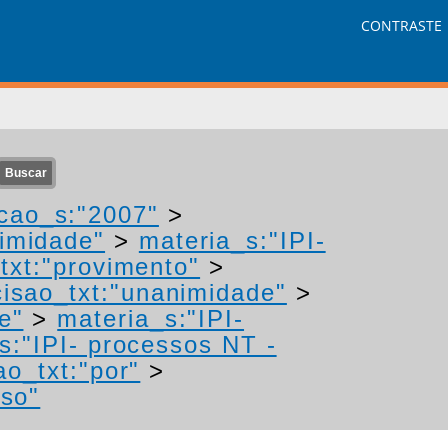
CONTRASTE
cao_s:"2007"
>
nimidade"
>
materia_s:"IPI-
txt:"provimento"
>
isao_txt:"unanimidade"
>
e"
>
materia_s:"IPI-
s:"IPI- processos NT -
ao_txt:"por"
>
rso"