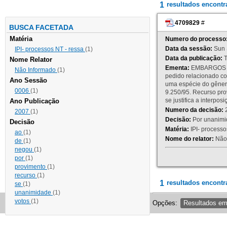
1
resultados encont
4709829
#
BUSCA FACETADA
Matéria
Numero do processo
Data da sessão:
Sun 
IPI- processos NT - ressa
(1)
Data da publicação:
T
Nome Relator
Ementa:
EMBARGOS DE
Não Informado
(1)
pedido relacionado co
Ano Sessão
uma espécie do gênero
0006
(1)
9.250/95. Recurso p
se justifica a interp
Ano Publicação
Numero da decisão:
2
2007
(1)
Decisão:
Por unanimid
Decisão
Matéria:
IPI- processos
ao
(1)
Nome do relator:
Não 
de
(1)
negou
(1)
por
(1)
provimento
(1)
recurso
(1)
1
resultados encontr
se
(1)
unanimidade
(1)
votos
(1)
Opções:
Resultados e