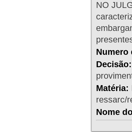
NO JULG
caracteri
embargant
presente
Numero 
Decisão:
proviment
Matéria:
ressarc/re
Nome do 