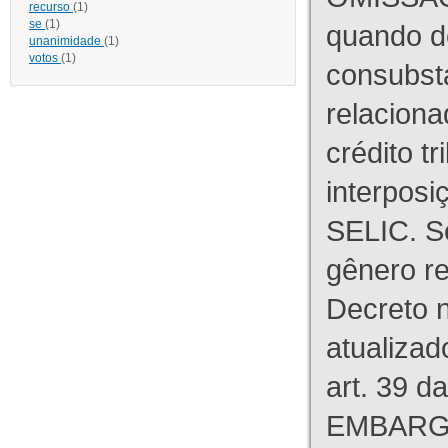
recurso
(1)
se
(1)
quando d
unanimidade
(1)
votos
(1)
consubst
relaciona
crédito tr
interpos
SELIC. S
gênero re
Decreto n
atualizad
art. 39 d
EMBARG