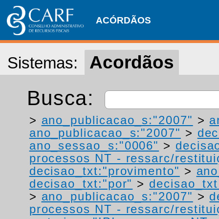
ACÓRDÃOS
Acordãos
Sistemas:
Busca:
>
ano_publicacao_s:"2007"
>
a
ano_publicacao_s:"2007"
>
dec
ano_sessao_s:"0006"
>
decisa
processos NT - ressarc/restituiç
decisao_txt:"provimento"
>
ano
decisao_txt:"por"
>
decisao_tx
>
ano_publicacao_s:"2007"
>
d
processos NT - ressarc/restituiç