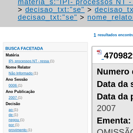
materia_s:"IPI- processos NT - r
>
decisao_txt:"se"
>
decisao_tx
decisao_txt:"se"
>
nome_relato
1
resultados encont
BUSCA FACETADA
470982
Matéria
IPI- processos NT - ressa
(1)
Nome Relator
Numero 
Não Informado
(1)
Ano Sessão
Data da 
0006
(1)
Ano Publicação
Data da 
2007
(1)
Decisão
2007
ao
(1)
de
(1)
Ementa:
negou
(1)
por
(1)
OMISSÃO
provimento
(1)