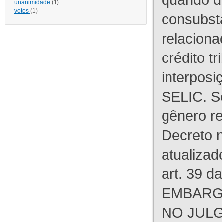
unanimidade
(1)
votos
(1)
consubst
relaciona
crédito tr
interpos
SELIC. S
gênero re
Decreto n
atualizad
art. 39 d
EMBARG
NO JULG