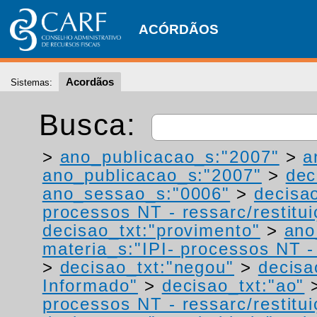
ACÓRDÃOS
Acordãos
Sistemas:
Busca:
>
ano_publicacao_s:"2007"
>
a
ano_publicacao_s:"2007"
>
dec
ano_sessao_s:"0006"
>
decisa
processos NT - ressarc/restituiç
decisao_txt:"provimento"
>
ano
materia_s:"IPI- processos NT - r
>
decisao_txt:"negou"
>
decisa
Informado"
>
decisao_txt:"ao"
processos NT - ressarc/restituiç