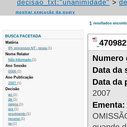
decisao_txt:"unanimidade"
>
de
mostrar execução da query
1
resultados encont
BUSCA FACETADA
470982
Matéria
IPI- processos NT - ressa
(1)
Nome Relator
Numero 
Não Informado
(1)
Ano Sessão
Data da 
0006
(1)
Ano Publicação
Data da 
2007
(1)
Decisão
2007
ao
(1)
de
(1)
Ementa:
negou
(1)
por
(1)
OMISSÃO
provimento
(1)
recurso
(1)
se
(1)
quando d