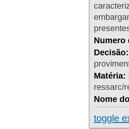
caracteri
embargant
presente
Numero 
Decisão:
proviment
Matéria:
ressarc/re
Nome do 
toggle e