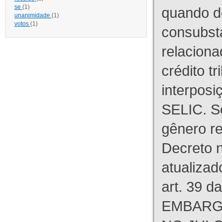
se
(1)
quando d
unanimidade
(1)
votos
(1)
consubst
relaciona
crédito tr
interpos
SELIC. S
gênero re
Decreto n
atualizad
art. 39 d
EMBARG