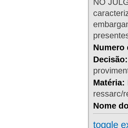
NO JULG
caracteri
embargant
presente
Numero 
Decisão:
proviment
Matéria:
ressarc/re
Nome do 
toggle e