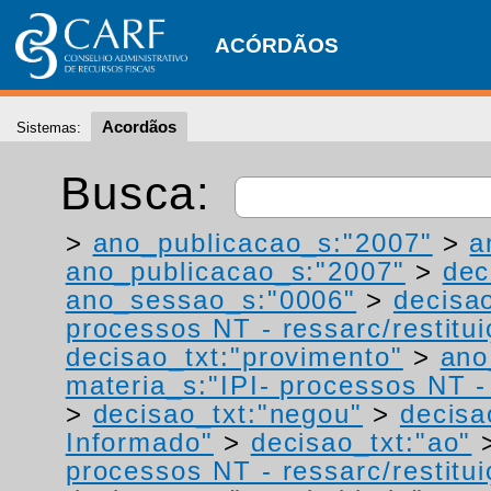
ACÓRDÃOS
Acordãos
Sistemas:
Busca:
>
ano_publicacao_s:"2007"
>
a
ano_publicacao_s:"2007"
>
dec
ano_sessao_s:"0006"
>
decisa
processos NT - ressarc/restituiç
decisao_txt:"provimento"
>
ano
materia_s:"IPI- processos NT - r
>
decisao_txt:"negou"
>
decisa
Informado"
>
decisao_txt:"ao"
processos NT - ressarc/restituiç