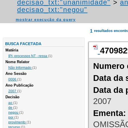
decisao_txt:"unanimidade"
>
a
decisao_txt:"negou"
mostrar execução da query
1
resultados encont
BUSCA FACETADA
470982
Matéria
IPI- processos NT - ressa
(1)
Nome Relator
Numero 
Não Informado
(1)
Ano Sessão
Data da 
0006
(1)
Ano Publicação
Data da 
2007
(1)
Decisão
2007
ao
(1)
de
(1)
Ementa:
negou
(1)
por
(1)
OMISSÃO
provimento
(1)
recurso
(1)