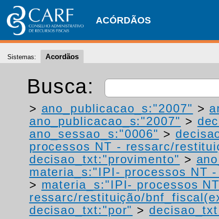
ACÓRDÃOS
Acordãos
Sistemas:
Busca:
>
ano_publicacao_s:"2007"
>
a
ano_publicacao_s:"2007"
>
dec
ano_sessao_s:"0006"
>
decisa
processos NT - ressarc/restituiç
decisao_txt:"provimento"
>
ano
materia_s:"IPI- processos NT - r
>
materia_s:"IPI- processos NT
ressarc/restituição/bnf_fiscal(ex
decisao_txt:"por"
>
decisao_txt