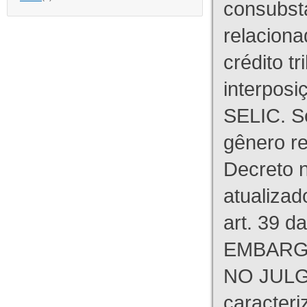
consubst
relaciona
crédito tr
interpos
SELIC. S
gênero re
Decreto n
atualizad
art. 39 d
EMBARG
NO JULG
caracteri