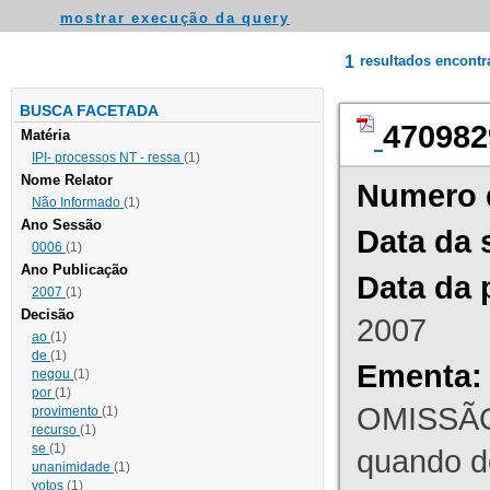
mostrar execução da query
1
resultados encont
BUSCA FACETADA
470982
Matéria
IPI- processos NT - ressa
(1)
Nome Relator
Numero 
Não Informado
(1)
Ano Sessão
Data da 
0006
(1)
Ano Publicação
Data da 
2007
(1)
Decisão
2007
ao
(1)
de
(1)
Ementa:
negou
(1)
por
(1)
OMISSÃO
provimento
(1)
recurso
(1)
se
(1)
quando d
unanimidade
(1)
votos
(1)