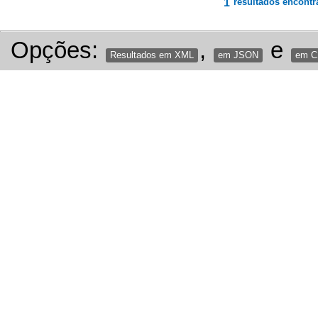
1
resultados encontr
Opções:
,
e
Resultados em XML
em JSON
em 