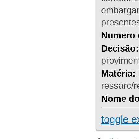
embargant
presente
Numero 
Decisão:
proviment
Matéria:
ressarc/re
Nome do 
toggle e