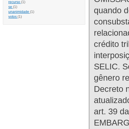
recurso
(1)
se
(1)
quando d
unanimidade
(1)
votos
(1)
consubst
relaciona
crédito tr
interpos
SELIC. S
gênero re
Decreto n
atualizad
art. 39 d
EMBARG