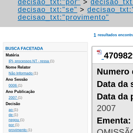
decisao_txt:"por"
>
decisao_txt
decisao_txt:"se"
>
decisao_txt:
decisao_txt:"provimento"
1
resultados encont
BUSCA FACETADA
470982
Matéria
IPI- processos NT - ressa
(1)
Nome Relator
Numero 
Não Informado
(1)
Ano Sessão
Data da 
0006
(1)
Ano Publicação
Data da 
2007
(1)
Decisão
2007
ao
(1)
de
(1)
Ementa:
negou
(1)
por
(1)
OMISSÃO
provimento
(1)