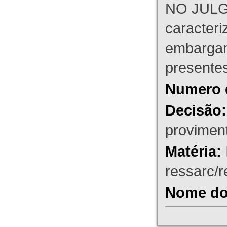
NO JULG
caracteri
embargant
presente
Numero 
Decisão:
proviment
Matéria:
ressarc/re
Nome do 