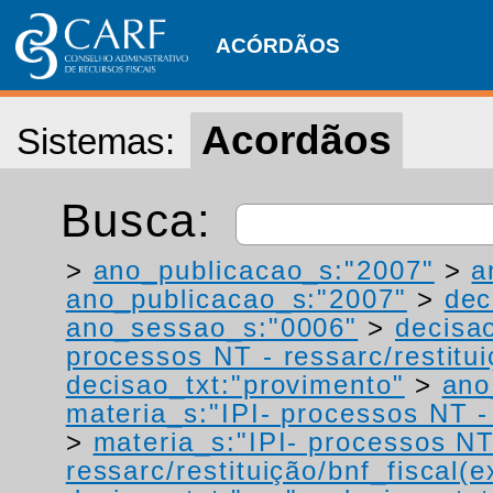
ACÓRDÃOS
Acordãos
Sistemas:
Busca:
>
ano_publicacao_s:"2007"
>
a
ano_publicacao_s:"2007"
>
dec
ano_sessao_s:"0006"
>
decisa
processos NT - ressarc/restituiç
decisao_txt:"provimento"
>
ano
materia_s:"IPI- processos NT - r
>
materia_s:"IPI- processos NT
ressarc/restituição/bnf_fiscal(ex