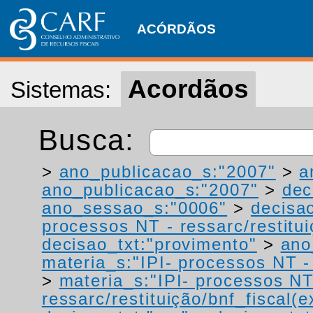
ACÓRDÃOS
Acordãos
Sistemas:
Busca:
>
ano_publicacao_s:"2007"
>
a
ano_publicacao_s:"2007"
>
dec
ano_sessao_s:"0006"
>
decisa
processos NT - ressarc/restituiç
decisao_txt:"provimento"
>
ano
materia_s:"IPI- processos NT - r
>
materia_s:"IPI- processos NT
ressarc/restituição/bnf_fiscal(ex