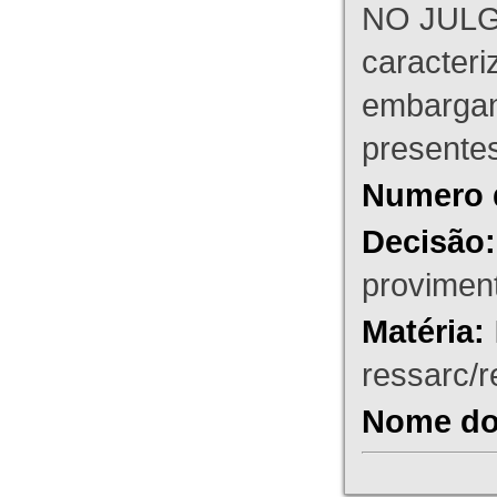
NO JULG
caracteri
embargant
presente
Numero 
Decisão:
proviment
Matéria:
ressarc/re
Nome do 