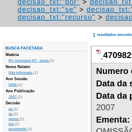
decisao_txt:"por"
>
decisao_txt
decisao_txt:"se"
>
decisao_txt:
decisao_txt:"recurso"
>
decisa
1
resultados encont
BUSCA FACETADA
470982
Matéria
IPI- processos NT - ressa
(1)
Nome Relator
Numero 
Não Informado
(1)
Ano Sessão
Data da 
0006
(1)
Ano Publicação
Data da 
2007
(1)
Decisão
2007
ao
(1)
de
(1)
Ementa:
negou
(1)
por
(1)
OMISSÃO
provimento
(1)