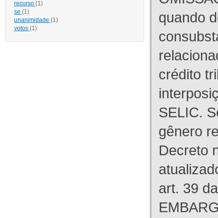
recurso
(1)
se
(1)
quando d
unanimidade
(1)
votos
(1)
consubst
relaciona
crédito tr
interpos
SELIC. S
gênero re
Decreto n
atualizad
art. 39 d
EMBARG