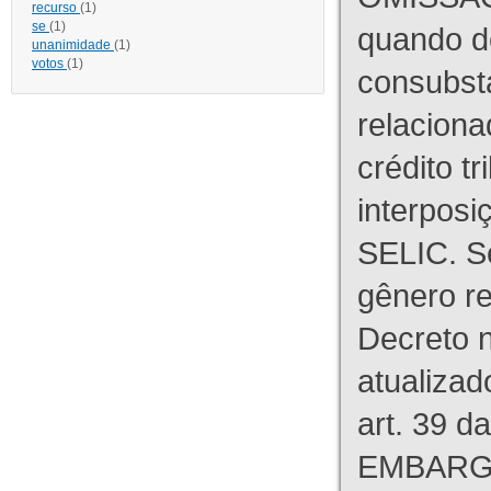
recurso
(1)
se
(1)
quando d
unanimidade
(1)
votos
(1)
consubst
relaciona
crédito tr
interpos
SELIC. S
gênero re
Decreto n
atualizad
art. 39 d
EMBARG