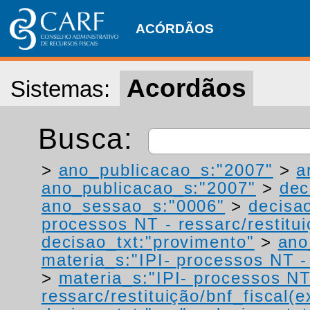
ACÓRDÃOS
Acordãos
Sistemas:
Busca:
>
ano_publicacao_s:"2007"
>
a
ano_publicacao_s:"2007"
>
dec
ano_sessao_s:"0006"
>
decisa
processos NT - ressarc/restituiç
decisao_txt:"provimento"
>
ano
materia_s:"IPI- processos NT - r
>
materia_s:"IPI- processos NT
ressarc/restituição/bnf_fiscal(ex