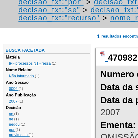
decisao_txt:"por"
>
decisao_txt
decisao_txt:"se"
>
decisao_txt:
decisao_txt:"recurso"
>
nome_r
1
resultados encont
BUSCA FACETADA
470982
Matéria
IPI- processos NT - ressa
(1)
Nome Relator
Numero 
Não Informado
(1)
Ano Sessão
Data da 
0006
(1)
Ano Publicação
Data da 
2007
(1)
Decisão
2007
ao
(1)
de
(1)
Ementa:
negou
(1)
por
(1)
OMISSÃO
provimento
(1)