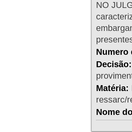
NO JULG
caracteri
embargant
presente
Numero 
Decisão:
proviment
Matéria:
ressarc/re
Nome do 