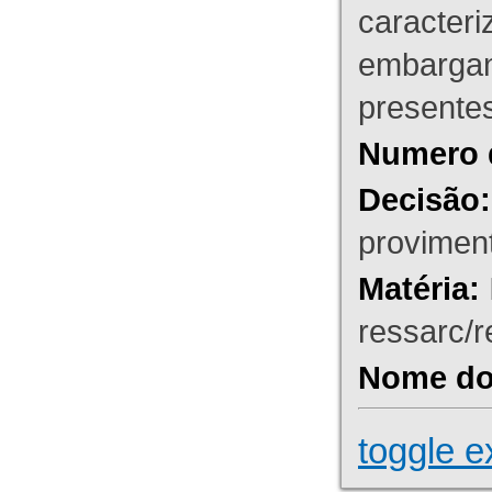
caracteri
embargant
presente
Numero 
Decisão:
proviment
Matéria:
ressarc/re
Nome do 
toggle e