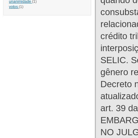
unanimidade
(1)
votos
(1)
consubst
relaciona
crédito tr
interpos
SELIC. S
gênero re
Decreto n
atualizad
art. 39 d
EMBARG
NO JULG