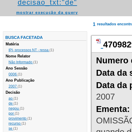
decisao_txt:"de"
mostrar execução da query
1
resultados encont
BUSCA FACETADA
470982
Matéria
IPI- processos NT - ressa
(1)
Nome Relator
Numero 
Não Informado
(1)
Ano Sessão
Data da 
0006
(1)
Ano Publicação
Data da 
2007
(1)
Decisão
2007
ao
(1)
de
(1)
Ementa:
negou
(1)
por
(1)
OMISSÃO
provimento
(1)
recurso
(1)
se
(1)
quando d