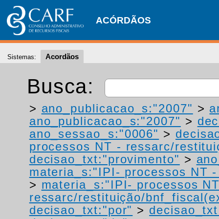
ACÓRDÃOS
Acordãos
Sistemas:
Busca:
>
ano_publicacao_s:"2007"
>
a
ano_publicacao_s:"2007"
>
dec
ano_sessao_s:"0006"
>
decisa
processos NT - ressarc/restituiç
decisao_txt:"provimento"
>
ano
materia_s:"IPI- processos NT - r
>
materia_s:"IPI- processos NT
ressarc/restituição/bnf_fiscal(ex
decisao_txt:"por"
>
decisao_txt