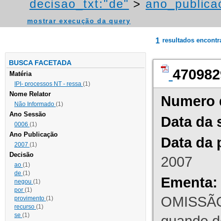
decisao_txt:"de"
>
ano_publica
mostrar execução da query
1
resultados encont
BUSCA FACETADA
470982
Matéria
IPI- processos NT - ressa
(1)
Nome Relator
Numero 
Não Informado
(1)
Ano Sessão
Data da 
0006
(1)
Ano Publicação
Data da 
2007
(1)
Decisão
2007
ao
(1)
de
(1)
Ementa:
negou
(1)
por
(1)
OMISSÃO
provimento
(1)
recurso
(1)
se
(1)
quando d