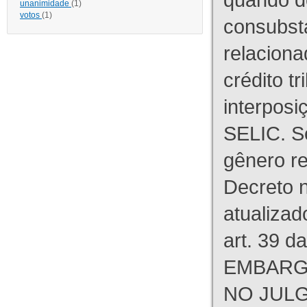
unanimidade
(1)
votos
(1)
consubst
relaciona
crédito tr
interpos
SELIC. S
gênero re
Decreto n
atualizad
art. 39 d
EMBARG
NO JULG