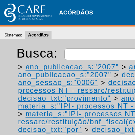
ACÓRDÃOS
Acordãos
Sistemas:
Busca:
>
ano_publicacao_s:"2007"
>
a
ano_publicacao_s:"2007"
>
dec
ano_sessao_s:"0006"
>
decisa
processos NT - ressarc/restituiç
decisao_txt:"provimento"
>
ano
materia_s:"IPI- processos NT - r
>
materia_s:"IPI- processos NT
ressarc/restituição/bnf_fiscal(ex
decisao_txt:"por"
>
decisao_txt