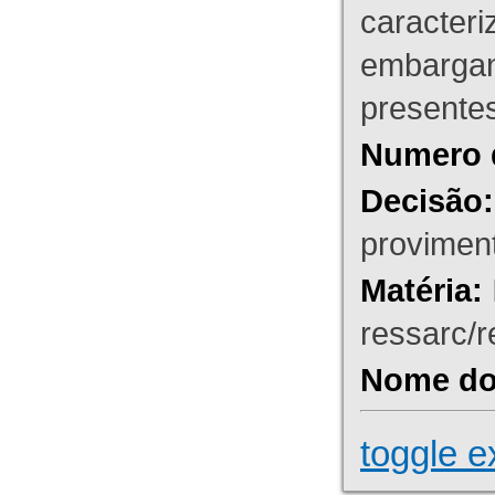
caracteri
embargant
presente
Numero 
Decisão:
proviment
Matéria:
ressarc/re
Nome do 
toggle e