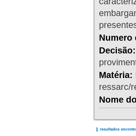
caracteri
embargant
presente
Numero 
Decisão:
proviment
Matéria:
ressarc/re
Nome do 
1
resultados encontr