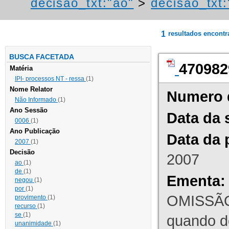
decisao_txt:"ao"
>
decisao_txt
1
resultados encont
BUSCA FACETADA
470982
Matéria
IPI- processos NT - ressa
(1)
Nome Relator
Numero 
Não Informado
(1)
Ano Sessão
Data da 
0006
(1)
Ano Publicação
Data da 
2007
(1)
Decisão
2007
ao
(1)
de
(1)
Ementa:
negou
(1)
por
(1)
OMISSÃO
provimento
(1)
recurso
(1)
se
(1)
quando d
unanimidade
(1)