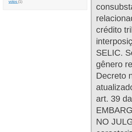
votos
(1)
consubst
relaciona
crédito tr
interpos
SELIC. S
gênero re
Decreto n
atualizad
art. 39 d
EMBARG
NO JULG