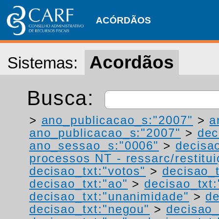
ACÓRDÃOS
Acordãos
Sistemas:
Busca:
>
ano_publicacao_s:"2007"
>
a
ano_publicacao_s:"2007"
>
dec
ano_sessao_s:"0006"
>
decisa
processos NT - ressarc/restituiç
decisao_txt:"votos"
>
decisao_t
decisao_txt:"ao"
>
decisao_txt
decisao_txt:"unanimidade"
>
de
decisao_txt:"negou"
>
decisao_