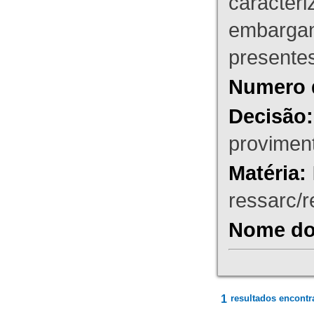
caracteri
embargant
presente
Numero 
Decisão:
proviment
Matéria:
ressarc/re
Nome do 
1
resultados encontr