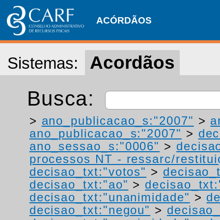
ACÓRDÃOS
Acordãos
Sistemas:
Busca:
>
ano_publicacao_s:"2007"
>
a
ano_publicacao_s:"2007"
>
dec
ano_sessao_s:"0006"
>
decisa
processos NT - ressarc/restituiç
decisao_txt:"votos"
>
decisao_t
decisao_txt:"ao"
>
decisao_txt
decisao_txt:"unanimidade"
>
de
decisao_txt:"negou"
>
decisao_