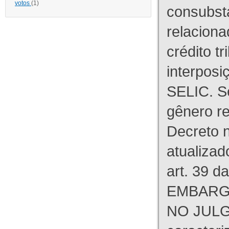
votos
(1)
consubst
relaciona
crédito tr
interpos
SELIC. S
gênero re
Decreto n
atualizad
art. 39 d
EMBARG
NO JULG