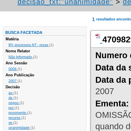
decisao_txt:"unanimidade"
>
de
1
resultados encont
BUSCA FACETADA
470982
Matéria
IPI- processos NT - ressa
(1)
Nome Relator
Numero 
Não Informado
(1)
Ano Sessão
Data da 
0006
(1)
Ano Publicação
Data da 
2007
(1)
Decisão
2007
ao
(1)
de
(1)
Ementa:
negou
(1)
por
(1)
OMISSÃO
provimento
(1)
recurso
(1)
se
(1)
quando d
unanimidade
(1)