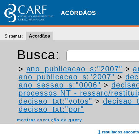
ACÓRDÃOS
Acordãos
Sistemas:
Busca:
>
ano_publicacao_s:"2007"
>
a
ano_publicacao_s:"2007"
>
dec
ano_sessao_s:"0006"
>
decisa
processos NT - ressarc/restituiç
decisao_txt:"votos"
>
decisao_t
decisao_txt:"por"
mostrar execução da query
1
resultados encont