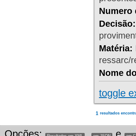
Numero 
Decisão:
proviment
Matéria:
ressarc/re
Nome do 
toggle e
1
resultados encontr
Opções:
,
e
Resultados em XML
em JSON
em 