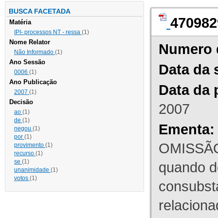
BUSCA FACETADA
470982
Matéria
IPI- processos NT - ressa
(1)
Nome Relator
Numero 
Não Informado
(1)
Ano Sessão
Data da 
0006
(1)
Ano Publicação
Data da 
2007
(1)
Decisão
2007
ao
(1)
de
(1)
Ementa:
negou
(1)
por
(1)
OMISSÃO
provimento
(1)
recurso
(1)
se
(1)
quando d
unanimidade
(1)
votos
(1)
consubst
relaciona