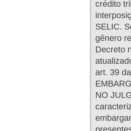
crédito tr
interpos
SELIC. S
gênero re
Decreto n
atualizad
art. 39 d
EMBARG
NO JULG
caracteri
embargant
presente