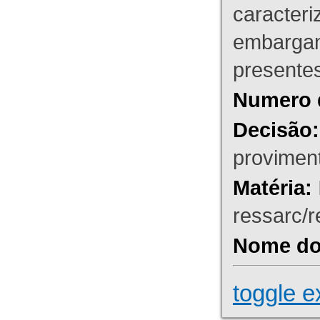
caracteri
embargant
presente
Numero 
Decisão:
proviment
Matéria:
ressarc/re
Nome do 
toggle e