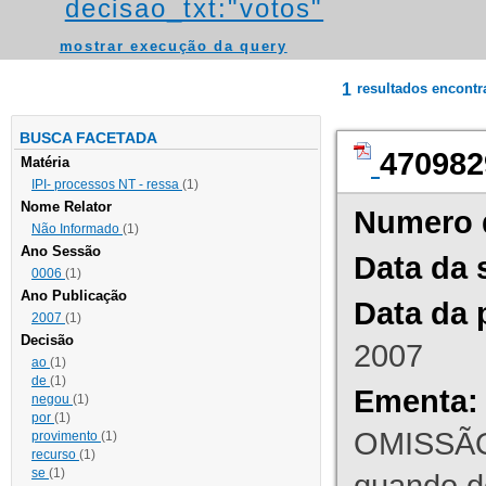
decisao_txt:"votos"
mostrar execução da query
1
resultados encont
BUSCA FACETADA
470982
Matéria
IPI- processos NT - ressa
(1)
Nome Relator
Numero 
Não Informado
(1)
Ano Sessão
Data da 
0006
(1)
Ano Publicação
Data da 
2007
(1)
Decisão
2007
ao
(1)
de
(1)
Ementa:
negou
(1)
por
(1)
OMISSÃO
provimento
(1)
recurso
(1)
se
(1)
quando d