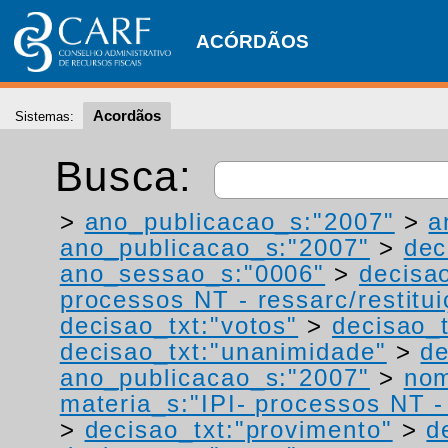
ACÓRDÃOS
Acordãos
Sistemas:
Busca:
>
ano_publicacao_s:"2007"
>
a
ano_publicacao_s:"2007"
>
dec
ano_sessao_s:"0006"
>
decisa
processos NT - ressarc/restituiç
decisao_txt:"votos"
>
decisao_t
decisao_txt:"unanimidade"
>
de
ano_publicacao_s:"2007"
>
nom
materia_s:"IPI- processos NT - r
>
decisao_txt:"provimento"
>
d