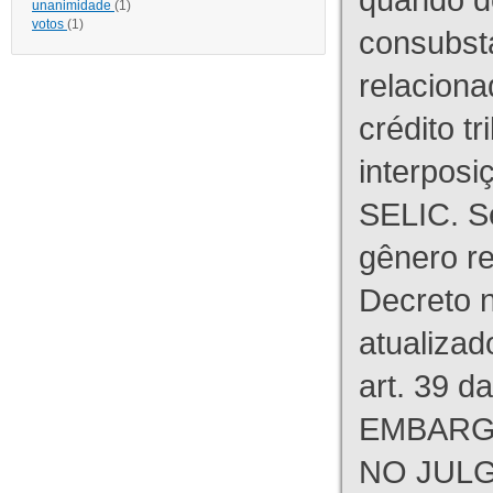
unanimidade
(1)
votos
(1)
consubst
relaciona
crédito tr
interpos
SELIC. S
gênero re
Decreto n
atualizad
art. 39 d
EMBARG
NO JULG