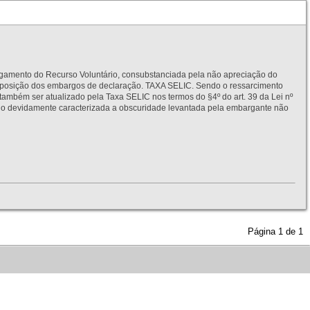
to do Recurso Voluntário, consubstanciada pela não apreciação do
interposição dos embargos de declaração. TAXA SELIC. Sendo o ressarcimento
também ser atualizado pela Taxa SELIC nos termos do §4º do art. 39 da Lei nº
idamente caracterizada a obscuridade levantada pela embargante não
Página
1
de
1