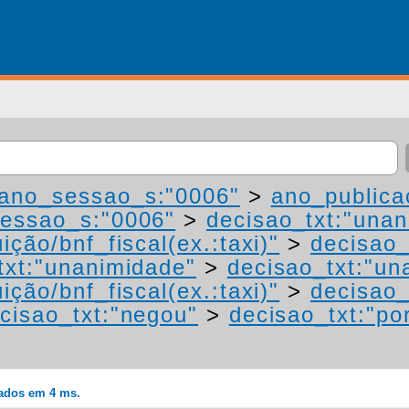
ano_sessao_s:"0006"
>
ano_publica
essao_s:"0006"
>
decisao_txt:"una
ição/bnf_fiscal(ex.:taxi)"
>
decisao_
txt:"unanimidade"
>
decisao_txt:"un
ição/bnf_fiscal(ex.:taxi)"
>
decisao_
cisao_txt:"negou"
>
decisao_txt:"po
rados em 4 ms.