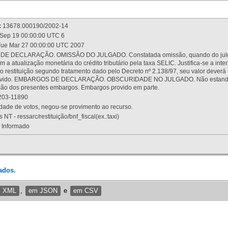
:
13678.000190/2002-14
Sep 19 00:00:00 UTC 6
ue Mar 27 00:00:00 UTC 2007
 DECLARAÇÃO. OMISSÃO DO JULGADO. Constatada omissão, quando do julgamen
m a atualização monetária do crédito tributário pela taxa SELIC. Justifica-se a 
 restituição segundo tratamento dado pelo Decreto nº 2.138/97, seu valor deverá 
rovido. EMBARGOS DE DECLARAÇÃO. OBSCURIDADE NO JULGADO. Não estando dev
osição dos presentes embargos. Embargos provido em parte.
03-11890
ade de votos, negou-se provimento ao recurso.
 NT - ressarc/restituição/bnf_fiscal(ex.:taxi)
Informado
ados.
m XML
,
em JSON
e
em CSV