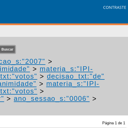
CONTRASTE
cao_s:"2007"
>
nimidade"
>
materia_s:"IPI-
txt:"votos"
>
decisao_txt:"de"
animidade"
>
materia_s:"IPI-
txt:"votos"
>
r"
>
ano_sessao_s:"0006"
>
Página
1
de
1