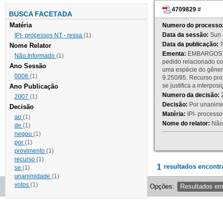
4709829
#
BUSCA FACETADA
Matéria
Numero do processo
Data da sessão:
Sun 
IPI- processos NT - ressa
(1)
Data da publicação:
T
Nome Relator
Ementa:
EMBARGOS DE
Não Informado
(1)
pedido relacionado co
Ano Sessão
uma espécie do gênero
0006
(1)
9.250/95. Recurso p
se justifica a interp
Ano Publicação
Numero da decisão:
2
2007
(1)
Decisão:
Por unanimid
Decisão
Matéria:
IPI- processos
ao
(1)
Nome do relator:
Não 
de
(1)
negou
(1)
por
(1)
provimento
(1)
recurso
(1)
1
resultados encontr
se
(1)
unanimidade
(1)
votos
(1)
Opções:
Resultados e