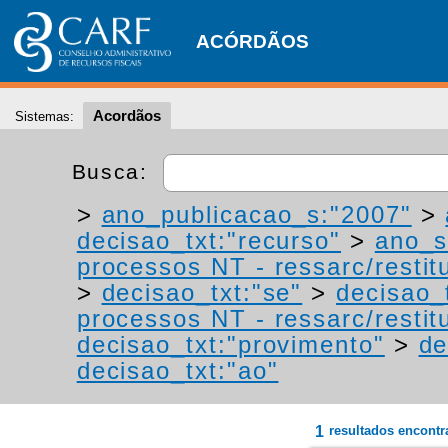
ACÓRDÃOS
Acordãos
Sistemas:
Busca:
>
ano_publicacao_s:"2007"
>
decisao_txt:"recurso"
>
ano_s
processos NT - ressarc/restitu
>
decisao_txt:"se"
>
decisao_
processos NT - ressarc/restitu
decisao_txt:"provimento"
>
de
decisao_txt:"ao"
1
resultados encont