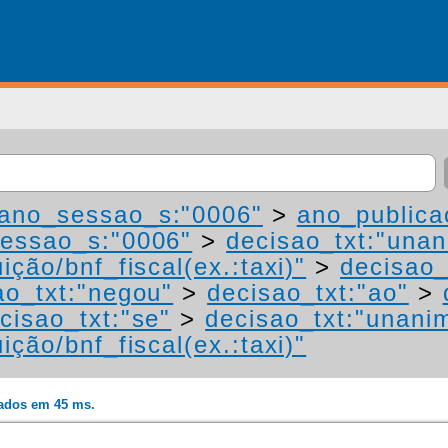
ano_sessao_s:"0006"
>
ano_publica
essao_s:"0006"
>
decisao_txt:"una
ição/bnf_fiscal(ex.:taxi)"
>
decisao_
ao_txt:"negou"
>
decisao_txt:"ao"
>
cisao_txt:"se"
>
decisao_txt:"unani
ição/bnf_fiscal(ex.:taxi)"
rados em 45 ms.