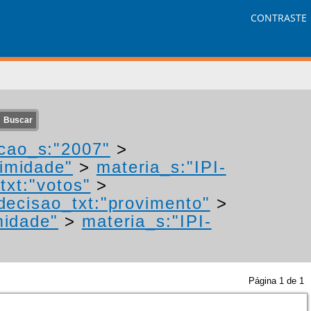
CONTRASTE
cao_s:"2007"
>
nimidade"
>
materia_s:"IPI-
txt:"votos"
>
decisao_txt:"provimento"
>
midade"
>
materia_s:"IPI-
Página
1
de
1