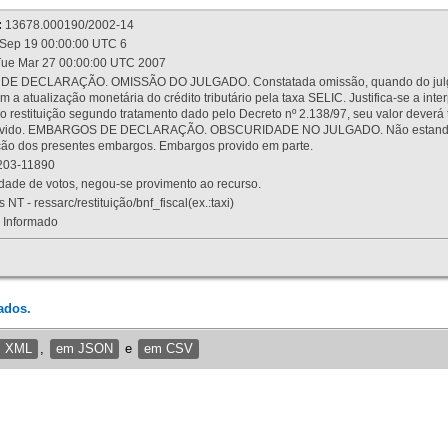
:
13678.000190/2002-14
Sep 19 00:00:00 UTC 6
ue Mar 27 00:00:00 UTC 2007
 DECLARAÇÃO. OMISSÃO DO JULGADO. Constatada omissão, quando do julgamen
m a atualização monetária do crédito tributário pela taxa SELIC. Justifica-se a 
 restituição segundo tratamento dado pelo Decreto nº 2.138/97, seu valor deverá 
rovido. EMBARGOS DE DECLARAÇÃO. OBSCURIDADE NO JULGADO. Não estando dev
osição dos presentes embargos. Embargos provido em parte.
03-11890
ade de votos, negou-se provimento ao recurso.
 NT - ressarc/restituição/bnf_fiscal(ex.:taxi)
Informado
ados.
m XML
,
em JSON
e
em CSV