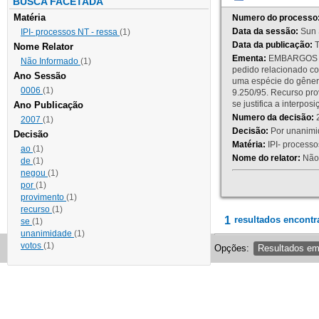
BUSCA FACETADA
Matéria
Numero do processo
Data da sessão:
Sun 
IPI- processos NT - ressa
(1)
Data da publicação:
T
Nome Relator
Ementa:
EMBARGOS DE
Não Informado
(1)
pedido relacionado co
Ano Sessão
uma espécie do gênero
0006
(1)
9.250/95. Recurso p
se justifica a interp
Ano Publicação
Numero da decisão:
2
2007
(1)
Decisão:
Por unanimid
Decisão
Matéria:
IPI- processos
ao
(1)
Nome do relator:
Não 
de
(1)
negou
(1)
por
(1)
provimento
(1)
recurso
(1)
1
resultados encontr
se
(1)
unanimidade
(1)
votos
(1)
Opções:
Resultados e