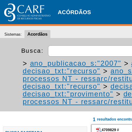
ACÓRDÃOS
Acordãos
Sistemas:
Busca:
>
ano_publicacao_s:"2007"
>
decisao_txt:"recurso"
>
ano_s
processos NT - ressarc/restitu
decisao_txt:"recurso"
>
decis
decisao_txt:"provimento"
>
de
processos NT - ressarc/restitu
1
resultados encont
4709829
#