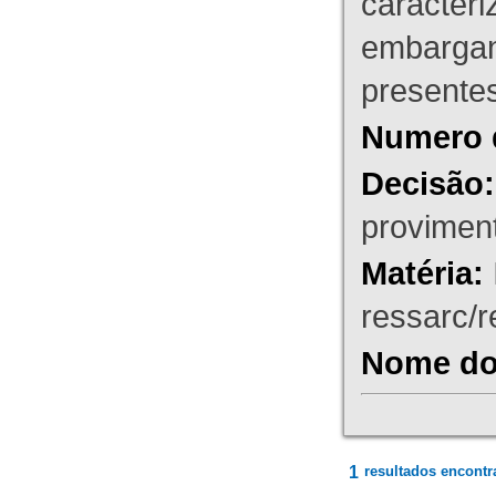
caracteri
embargant
presente
Numero 
Decisão:
proviment
Matéria:
ressarc/re
Nome do 
1
resultados encontr