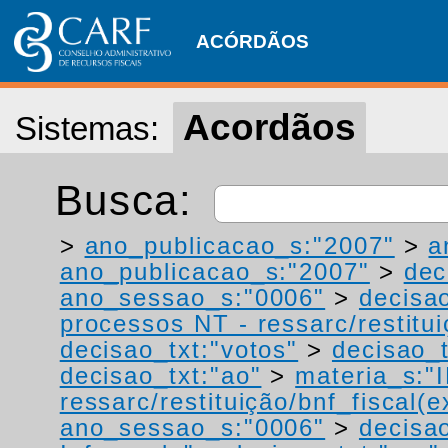
ACÓRDÃOS
Acordãos
Sistemas:
Busca:
>
ano_publicacao_s:"2007"
>
a
ano_publicacao_s:"2007"
>
dec
ano_sessao_s:"0006"
>
decisa
processos NT - ressarc/restituiç
decisao_txt:"votos"
>
decisao_t
decisao_txt:"ao"
>
materia_s:"
ressarc/restituição/bnf_fiscal(ex
ano_sessao_s:"0006"
>
decisa