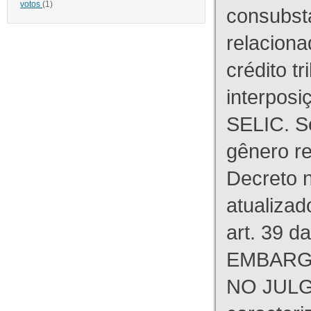
votos
(1)
consubst
relaciona
crédito tr
interpos
SELIC. S
gênero re
Decreto n
atualizad
art. 39 d
EMBARG
NO JULG