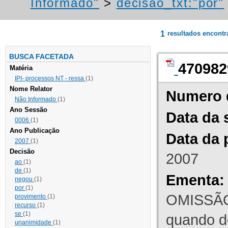
Informado"
>
decisao_txt:"por"
1
resultados encont
BUSCA FACETADA
470982
Matéria
IPI- processos NT - ressa
(1)
Nome Relator
Numero 
Não Informado
(1)
Ano Sessão
Data da 
0006
(1)
Ano Publicação
Data da 
2007
(1)
Decisão
2007
ao
(1)
de
(1)
Ementa:
negou
(1)
por
(1)
OMISSÃO
provimento
(1)
recurso
(1)
se
(1)
quando d
unanimidade
(1)