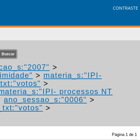
CONTRASTE
cao_s:"2007"
>
nimidade"
>
materia_s:"IPI-
txt:"votos"
>
materia_s:"IPI- processos NT
>
ano_sessao_s:"0006"
>
txt:"votos"
>
Página
1
de
1