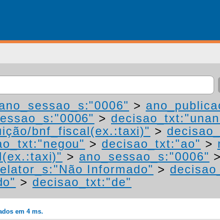
ano_sessao_s:"0006"
>
ano_publica
essao_s:"0006"
>
decisao_txt:"una
ição/bnf_fiscal(ex.:taxi)"
>
decisao_
ao_txt:"negou"
>
decisao_txt:"ao"
>
(ex.:taxi)"
>
ano_sessao_s:"0006"
elator_s:"Não Informado"
>
decisao_
do"
>
decisao_txt:"de"
rados em 4 ms.