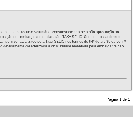
to do Recurso Voluntário, consubstanciada pela não apreciação do
interposição dos embargos de declaração. TAXA SELIC. Sendo o ressarcimento
também ser atualizado pela Taxa SELIC nos termos do §4º do art. 39 da Lei nº
idamente caracterizada a obscuridade levantada pela embargante não
Página
1
de
1