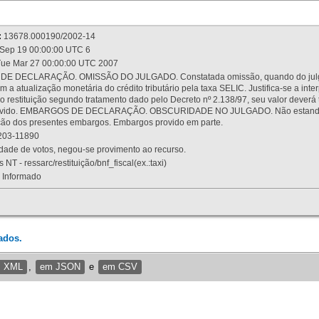
:
13678.000190/2002-14
Sep 19 00:00:00 UTC 6
ue Mar 27 00:00:00 UTC 2007
 DECLARAÇÃO. OMISSÃO DO JULGADO. Constatada omissão, quando do julgamen
m a atualização monetária do crédito tributário pela taxa SELIC. Justifica-se a 
 restituição segundo tratamento dado pelo Decreto nº 2.138/97, seu valor deverá 
rovido. EMBARGOS DE DECLARAÇÃO. OBSCURIDADE NO JULGADO. Não estando dev
osição dos presentes embargos. Embargos provido em parte.
03-11890
ade de votos, negou-se provimento ao recurso.
 NT - ressarc/restituição/bnf_fiscal(ex.:taxi)
Informado
ados.
m XML
,
em JSON
e
em CSV