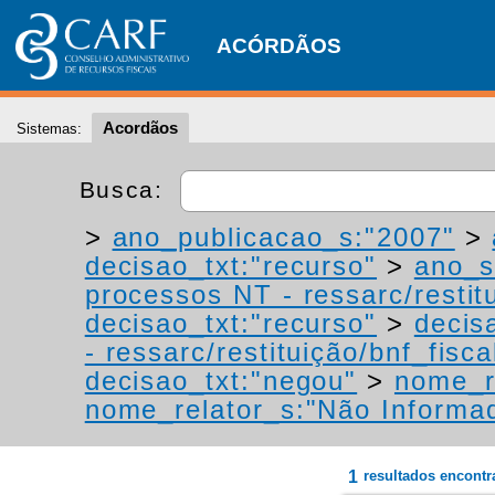
ACÓRDÃOS
Acordãos
Sistemas:
Busca:
>
ano_publicacao_s:"2007"
>
decisao_txt:"recurso"
>
ano_s
processos NT - ressarc/restitu
decisao_txt:"recurso"
>
decis
- ressarc/restituição/bnf_fiscal
decisao_txt:"negou"
>
nome_r
nome_relator_s:"Não Informa
1
resultados encont