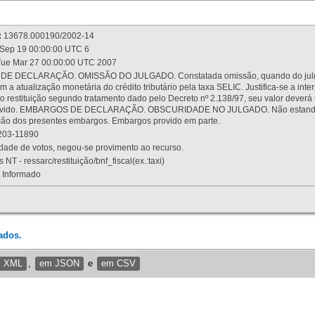
:
13678.000190/2002-14
Sep 19 00:00:00 UTC 6
ue Mar 27 00:00:00 UTC 2007
 DECLARAÇÃO. OMISSÃO DO JULGADO. Constatada omissão, quando do julgamen
m a atualização monetária do crédito tributário pela taxa SELIC. Justifica-se a 
 restituição segundo tratamento dado pelo Decreto nº 2.138/97, seu valor deverá 
rovido. EMBARGOS DE DECLARAÇÃO. OBSCURIDADE NO JULGADO. Não estando dev
osição dos presentes embargos. Embargos provido em parte.
03-11890
ade de votos, negou-se provimento ao recurso.
 NT - ressarc/restituição/bnf_fiscal(ex.:taxi)
Informado
ados.
m XML
,
em JSON
e
em CSV