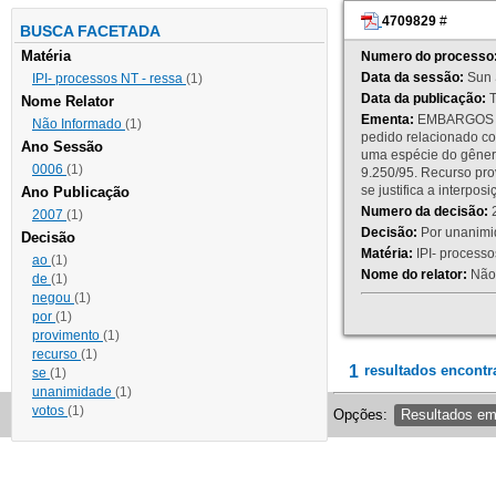
4709829
#
BUSCA FACETADA
Matéria
Numero do processo
Data da sessão:
Sun 
IPI- processos NT - ressa
(1)
Data da publicação:
T
Nome Relator
Ementa:
EMBARGOS DE
Não Informado
(1)
pedido relacionado co
Ano Sessão
uma espécie do gênero
0006
(1)
9.250/95. Recurso p
se justifica a interp
Ano Publicação
Numero da decisão:
2
2007
(1)
Decisão:
Por unanimid
Decisão
Matéria:
IPI- processos
ao
(1)
Nome do relator:
Não 
de
(1)
negou
(1)
por
(1)
provimento
(1)
recurso
(1)
1
resultados encontr
se
(1)
unanimidade
(1)
votos
(1)
Opções:
Resultados e