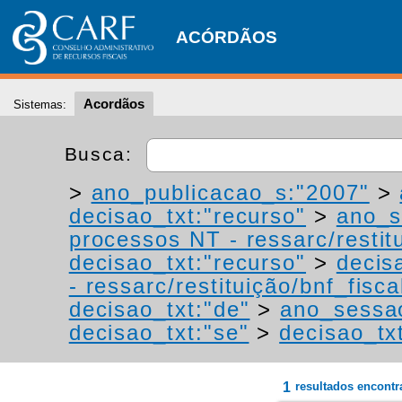
ACÓRDÃOS
Acordãos
Sistemas:
Busca:
>
ano_publicacao_s:"2007"
>
decisao_txt:"recurso"
>
ano_s
processos NT - ressarc/restitu
decisao_txt:"recurso"
>
decis
- ressarc/restituição/bnf_fiscal
decisao_txt:"de"
>
ano_sessa
decisao_txt:"se"
>
decisao_tx
1
resultados encont