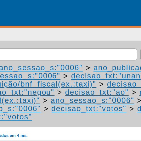
ano_sessao_s:"0006"
>
ano_publica
essao_s:"0006"
>
decisao_txt:"una
ição/bnf_fiscal(ex.:taxi)"
>
decisao_
ao_txt:"negou"
>
decisao_txt:"ao"
>
(ex.:taxi)"
>
ano_sessao_s:"0006"
o_s:"0006"
>
decisao_txt:"votos"
>
t:"votos"
rados em 4 ms.