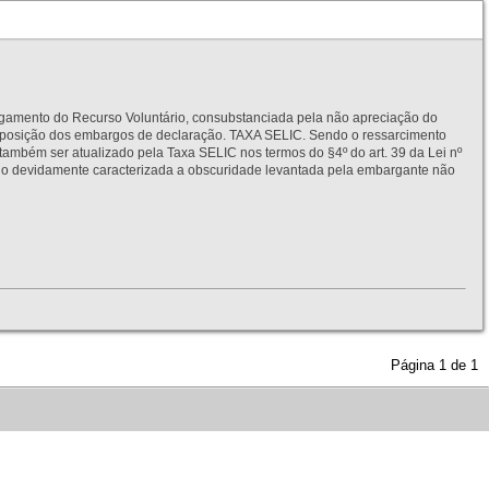
to do Recurso Voluntário, consubstanciada pela não apreciação do
interposição dos embargos de declaração. TAXA SELIC. Sendo o ressarcimento
também ser atualizado pela Taxa SELIC nos termos do §4º do art. 39 da Lei nº
idamente caracterizada a obscuridade levantada pela embargante não
Página
1
de
1