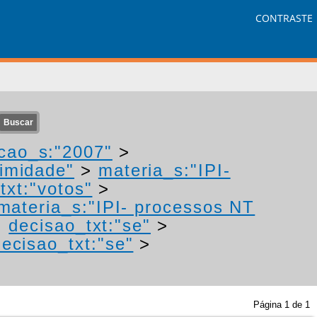
CONTRASTE
cao_s:"2007"
>
nimidade"
>
materia_s:"IPI-
txt:"votos"
>
materia_s:"IPI- processos NT
>
decisao_txt:"se"
>
decisao_txt:"se"
>
Página
1
de
1