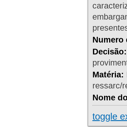
caracteri
embargant
presente
Numero 
Decisão:
proviment
Matéria:
ressarc/re
Nome do 
toggle e