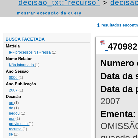
decisao_txt:"recurso"
>
decisao
mostrar execução da query
1
resultados encont
BUSCA FACETADA
470982
Matéria
IPI- processos NT - ressa
(1)
Nome Relator
Numero 
Não Informado
(1)
Ano Sessão
Data da 
0006
(1)
Ano Publicação
Data da 
2007
(1)
Decisão
2007
ao
(1)
de
(1)
Ementa:
negou
(1)
por
(1)
OMISSÃO
provimento
(1)
recurso
(1)
se
(1)
quando d