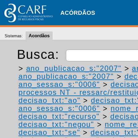
ACÓRDÃOS
Acordãos
Sistemas:
Busca:
>
ano_publicacao_s:"2007"
>
a
ano_publicacao_s:"2007"
>
dec
ano_sessao_s:"0006"
>
decisao
processos NT - ressarc/restituiç
decisao_txt:"ao"
>
decisao_txt:
ano_sessao_s:"0006"
>
nome_r
decisao_txt:"recurso"
>
decisao
decisao_txt:"negou"
>
nome_rel
decisao_txt:"se"
>
decisao_txt: