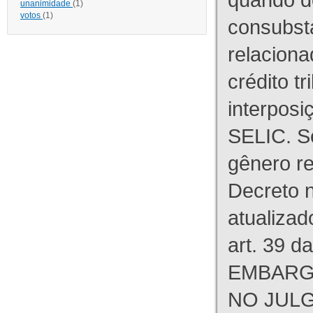
unanimidade
(1)
votos
(1)
consubst
relaciona
crédito tr
interpos
SELIC. S
gênero re
Decreto n
atualizad
art. 39 d
EMBARG
NO JULG